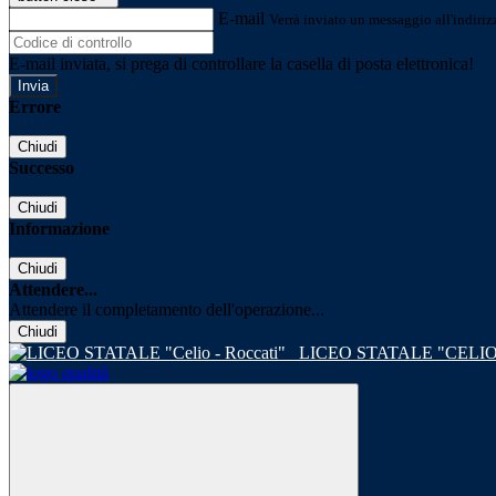
E-mail
Verrà inviato un messaggio all'indirizz
E-mail inviata, si prega di controllare la casella di posta elettronica!
Errore
Chiudi
Successo
Chiudi
Informazione
Chiudi
Attendere...
Attendere il completamento dell'operazione...
Chiudi
LICEO STATALE "CELIO