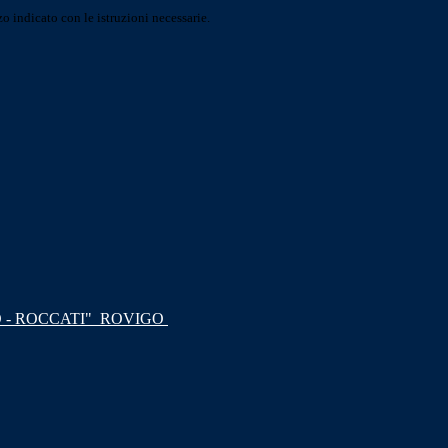
o indicato con le istruzioni necessarie.
 - ROCCATI"
ROVIGO