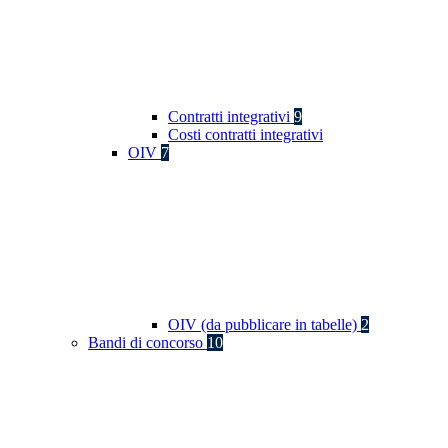
Contratti integrativi
9
Costi contratti integrativi
OIV
7
OIV (da pubblicare in tabelle)
2
Bandi di concorso
10