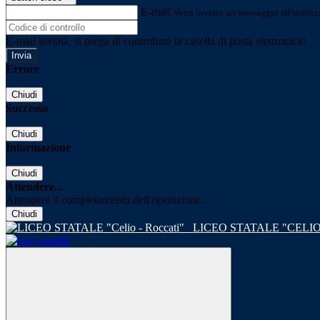
E-mail
Verrà inviato un messaggio all'indirizz
E-mail inviata, si prega di controllare la casella di posta elettronica!
Errore
Chiudi
Successo
Chiudi
Informazione
Chiudi
Attendere...
Attendere il completamento dell'operazione...
Chiudi
LICEO STATALE "CELIO