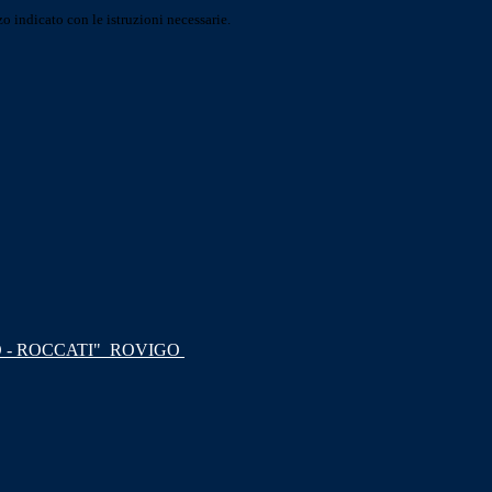
o indicato con le istruzioni necessarie.
 - ROCCATI"
ROVIGO