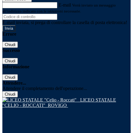
E-mail
Verrà inviato un messaggio
all'indirizzo indicato con le istruzioni necessarie.
E-mail inviata, si prega di controllare la casella di posta elettronica!
Errore
Chiudi
Successo
Chiudi
Informazione
Chiudi
Attendere...
Attendere il completamento dell'operazione...
Chiudi
LICEO STATALE
"CELIO - ROCCATI"
ROVIGO