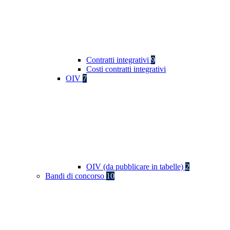
Contratti integrativi
9
Costi contratti integrativi
OIV
7
OIV (da pubblicare in tabelle)
2
Bandi di concorso
10