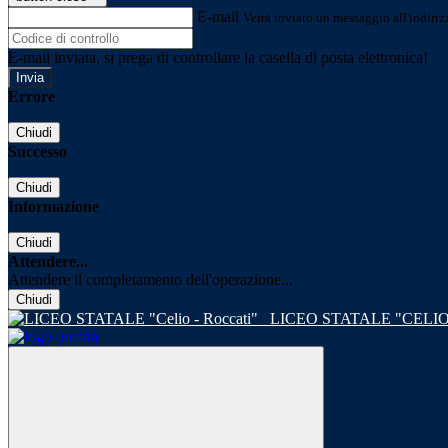
E-mail
Verrà inviato un messaggio all'indirizz
E-mail inviata, si prega di controllare la casella di posta elettronica!
Errore
Chiudi
Successo
Chiudi
Informazione
Chiudi
Attendere...
Attendere il completamento dell'operazione...
Chiudi
LICEO STATALE "CELIO