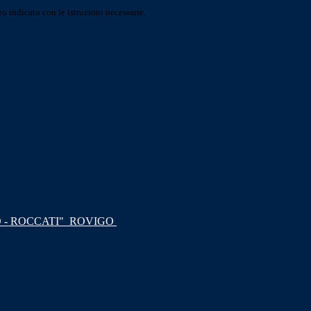
o indicato con le istruzioni necessarie.
 - ROCCATI"
ROVIGO