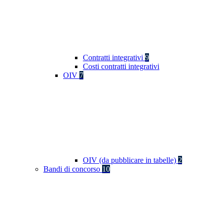
Contratti integrativi
9
Costi contratti integrativi
OIV
7
OIV (da pubblicare in tabelle)
2
Bandi di concorso
10