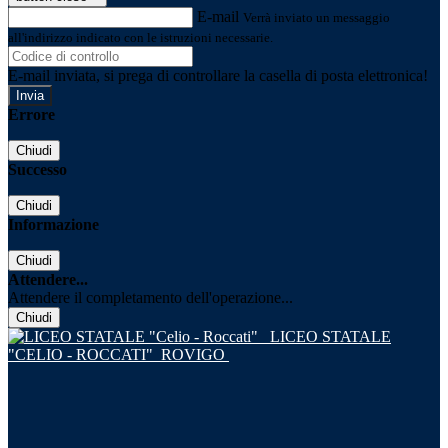
E-mail
Verrà inviato un messaggio
all'indirizzo indicato con le istruzioni necessarie.
E-mail inviata, si prega di controllare la casella di posta elettronica!
Errore
Chiudi
Successo
Chiudi
Informazione
Chiudi
Attendere...
Attendere il completamento dell'operazione...
Chiudi
LICEO STATALE
"CELIO - ROCCATI"
ROVIGO