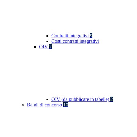
Contratti integrativi
9
Costi contratti integrativi
OIV
7
OIV (da pubblicare in tabelle)
2
Bandi di concorso
10