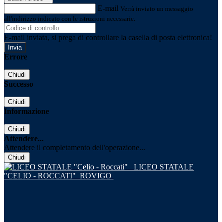
E-mail
Verrà inviato un messaggio
all'indirizzo indicato con le istruzioni necessarie.
E-mail inviata, si prega di controllare la casella di posta elettronica!
Errore
Chiudi
Successo
Chiudi
Informazione
Chiudi
Attendere...
Attendere il completamento dell'operazione...
Chiudi
LICEO STATALE
"CELIO - ROCCATI"
ROVIGO