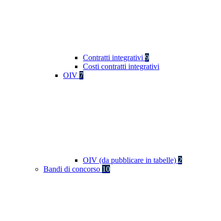
Contratti integrativi
9
Costi contratti integrativi
OIV
7
OIV (da pubblicare in tabelle)
2
Bandi di concorso
10