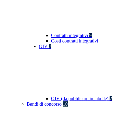
Contratti integrativi
9
Costi contratti integrativi
OIV
7
OIV (da pubblicare in tabelle)
2
Bandi di concorso
10