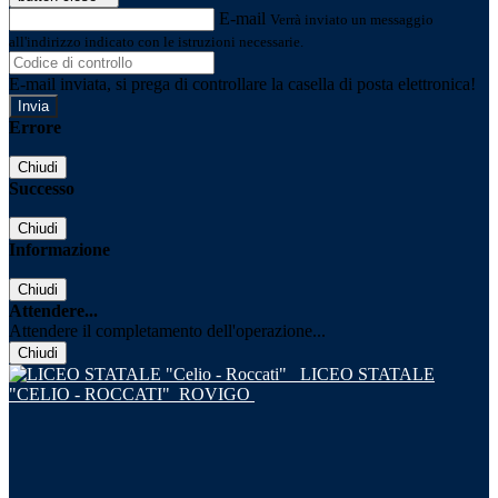
E-mail
Verrà inviato un messaggio
all'indirizzo indicato con le istruzioni necessarie.
E-mail inviata, si prega di controllare la casella di posta elettronica!
Errore
Chiudi
Successo
Chiudi
Informazione
Chiudi
Attendere...
Attendere il completamento dell'operazione...
Chiudi
LICEO STATALE
"CELIO - ROCCATI"
ROVIGO