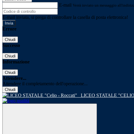
E-mail
Verrà inviato un messaggio all'indirizz
E-mail inviata, si prega di controllare la casella di posta elettronica!
Errore
Chiudi
Successo
Chiudi
Informazione
Chiudi
Attendere...
Attendere il completamento dell'operazione...
Chiudi
LICEO STATALE "CELIO