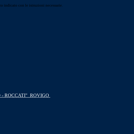
o indicato con le istruzioni necessarie.
 - ROCCATI"
ROVIGO