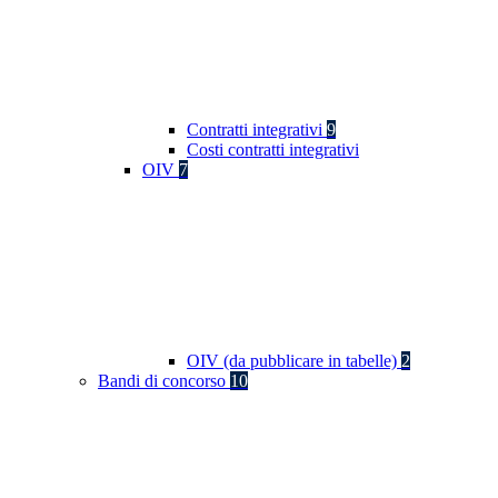
Contratti integrativi
9
Costi contratti integrativi
OIV
7
OIV (da pubblicare in tabelle)
2
Bandi di concorso
10