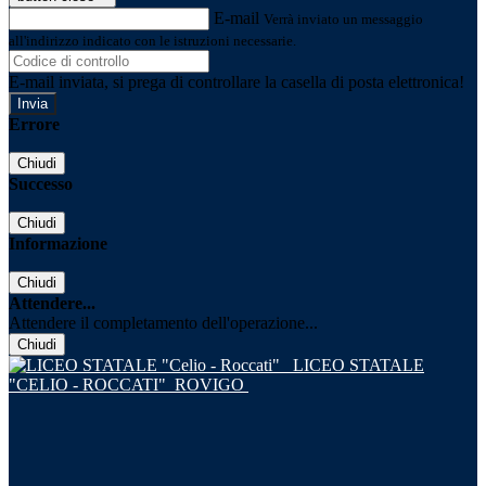
E-mail
Verrà inviato un messaggio
all'indirizzo indicato con le istruzioni necessarie.
E-mail inviata, si prega di controllare la casella di posta elettronica!
Errore
Chiudi
Successo
Chiudi
Informazione
Chiudi
Attendere...
Attendere il completamento dell'operazione...
Chiudi
LICEO STATALE
"CELIO - ROCCATI"
ROVIGO