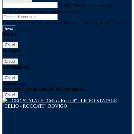
E-mail
Verrà inviato un messaggio
all'indirizzo indicato con le istruzioni necessarie.
E-mail inviata, si prega di controllare la casella di posta elettronica!
Errore
Chiudi
Successo
Chiudi
Informazione
Chiudi
Attendere...
Attendere il completamento dell'operazione...
Chiudi
LICEO STATALE
"CELIO - ROCCATI"
ROVIGO