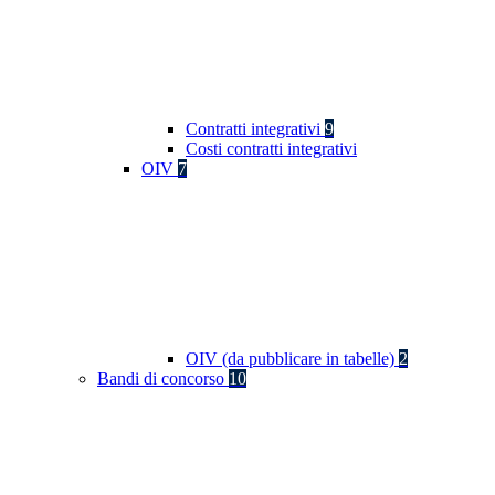
Contratti integrativi
9
Costi contratti integrativi
OIV
7
OIV (da pubblicare in tabelle)
2
Bandi di concorso
10