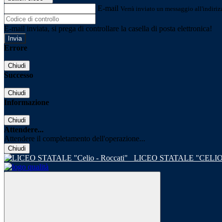
E-mail
Verrà inviato un messaggio all'indirizz
E-mail inviata, si prega di controllare la casella di posta elettronica!
Errore
Chiudi
Successo
Chiudi
Informazione
Chiudi
Attendere...
Attendere il completamento dell'operazione...
Chiudi
LICEO STATALE "CELIO