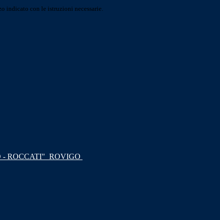
o indicato con le istruzioni necessarie.
 - ROCCATI"
ROVIGO