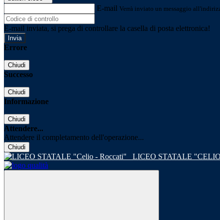
E-mail
Verrà inviato un messaggio all'indirizz
E-mail inviata, si prega di controllare la casella di posta elettronica!
Errore
Chiudi
Successo
Chiudi
Informazione
Chiudi
Attendere...
Attendere il completamento dell'operazione...
Chiudi
LICEO STATALE "CELIO