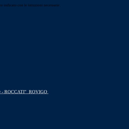
o indicato con le istruzioni necessarie.
 - ROCCATI"
ROVIGO