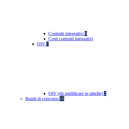
Contratti integrativi
9
Costi contratti integrativi
OIV
7
OIV (da pubblicare in tabelle)
2
Bandi di concorso
10