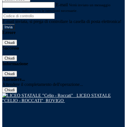
E-mail
Verrà inviato un messaggio
all'indirizzo indicato con le istruzioni necessarie.
E-mail inviata, si prega di controllare la casella di posta elettronica!
Errore
Chiudi
Successo
Chiudi
Informazione
Chiudi
Attendere...
Attendere il completamento dell'operazione...
Chiudi
LICEO STATALE
"CELIO - ROCCATI"
ROVIGO