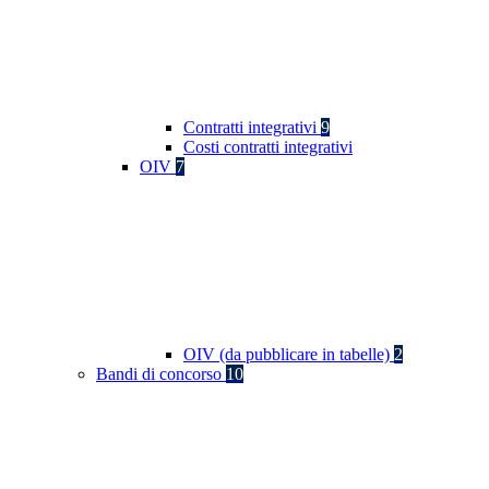
Contratti integrativi
9
Costi contratti integrativi
OIV
7
OIV (da pubblicare in tabelle)
2
Bandi di concorso
10