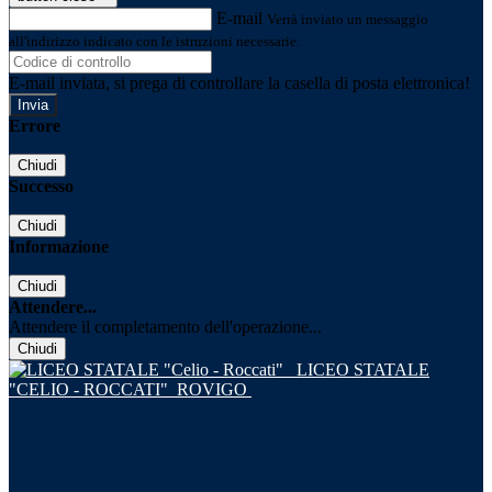
E-mail
Verrà inviato un messaggio
all'indirizzo indicato con le istruzioni necessarie.
E-mail inviata, si prega di controllare la casella di posta elettronica!
Errore
Chiudi
Successo
Chiudi
Informazione
Chiudi
Attendere...
Attendere il completamento dell'operazione...
Chiudi
LICEO STATALE
"CELIO - ROCCATI"
ROVIGO