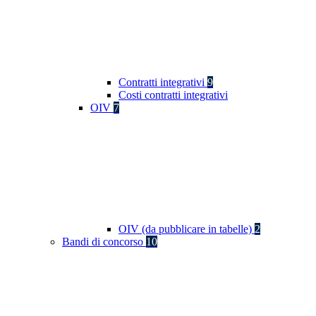
Contratti integrativi
9
Costi contratti integrativi
OIV
7
OIV (da pubblicare in tabelle)
2
Bandi di concorso
10