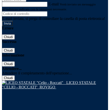
E-mail
Verrà inviato un messaggio
all'indirizzo indicato con le istruzioni necessarie.
E-mail inviata, si prega di controllare la casella di posta elettronica!
Errore
Chiudi
Successo
Chiudi
Informazione
Chiudi
Attendere...
Attendere il completamento dell'operazione...
Chiudi
LICEO STATALE
"CELIO - ROCCATI"
ROVIGO