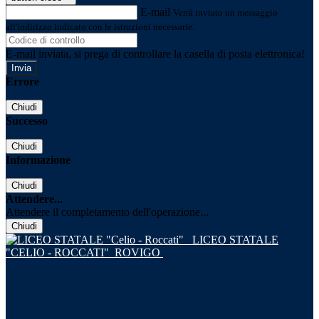
E-mail
Verrà inviato un messaggio
all'indirizzo indicato con le istruzioni necessarie.
E-mail inviata, si prega di controllare la casella di posta elettronica!
Errore
Chiudi
Successo
Chiudi
Informazione
Chiudi
Attendere...
Attendere il completamento dell'operazione...
Chiudi
LICEO STATALE
"CELIO - ROCCATI"
ROVIGO