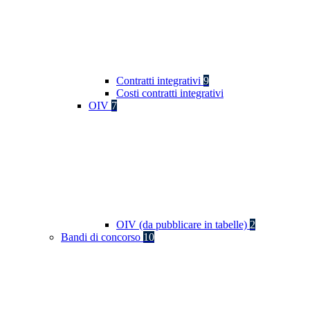
Contratti integrativi
9
Costi contratti integrativi
OIV
7
OIV (da pubblicare in tabelle)
2
Bandi di concorso
10