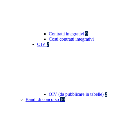
Contratti integrativi
9
Costi contratti integrativi
OIV
7
OIV (da pubblicare in tabelle)
2
Bandi di concorso
10