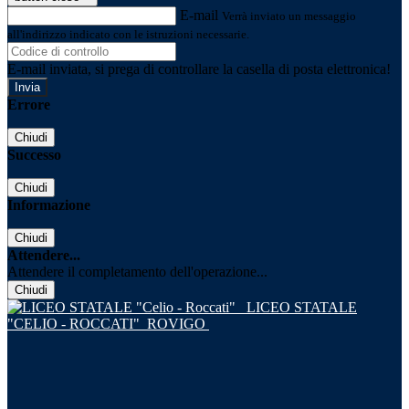
E-mail
Verrà inviato un messaggio
all'indirizzo indicato con le istruzioni necessarie.
E-mail inviata, si prega di controllare la casella di posta elettronica!
Errore
Chiudi
Successo
Chiudi
Informazione
Chiudi
Attendere...
Attendere il completamento dell'operazione...
Chiudi
LICEO STATALE
"CELIO - ROCCATI"
ROVIGO