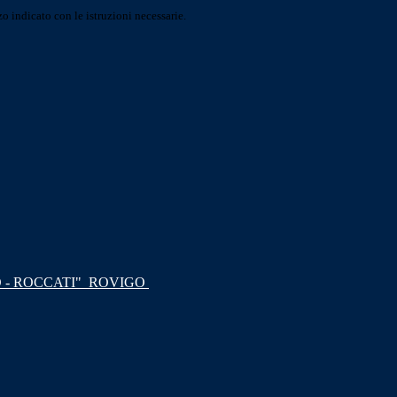
o indicato con le istruzioni necessarie.
 - ROCCATI"
ROVIGO