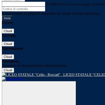
E-mail
Verrà inviato un messaggio all'indirizz
E-mail inviata, si prega di controllare la casella di posta elettronica!
Errore
Chiudi
Successo
Chiudi
Informazione
Chiudi
Attendere...
Attendere il completamento dell'operazione...
Chiudi
LICEO STATALE "CELIO