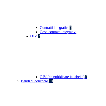
Contratti integrativi
9
Costi contratti integrativi
OIV
7
OIV (da pubblicare in tabelle)
2
Bandi di concorso
10