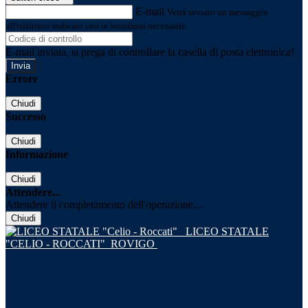
E-mail
Verrà inviato un messaggio
all'indirizzo indicato con le istruzioni necessarie.
E-mail inviata, si prega di controllare la casella di posta elettronica!
Errore
Chiudi
Successo
Chiudi
Informazione
Chiudi
Attendere...
Attendere il completamento dell'operazione...
Chiudi
LICEO STATALE
"CELIO - ROCCATI"
ROVIGO