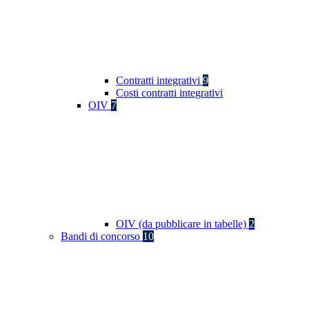
Contratti integrativi
9
Costi contratti integrativi
OIV
7
OIV (da pubblicare in tabelle)
2
Bandi di concorso
10