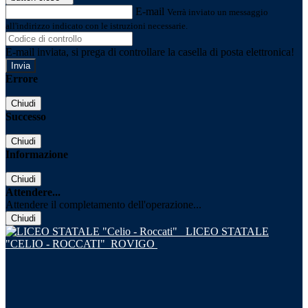
E-mail
Verrà inviato un messaggio
all'indirizzo indicato con le istruzioni necessarie.
E-mail inviata, si prega di controllare la casella di posta elettronica!
Errore
Chiudi
Successo
Chiudi
Informazione
Chiudi
Attendere...
Attendere il completamento dell'operazione...
Chiudi
LICEO STATALE
"CELIO - ROCCATI"
ROVIGO