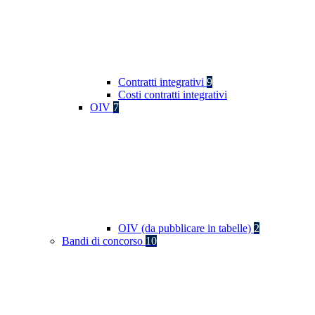
Contratti integrativi
9
Costi contratti integrativi
OIV
7
OIV (da pubblicare in tabelle)
2
Bandi di concorso
10