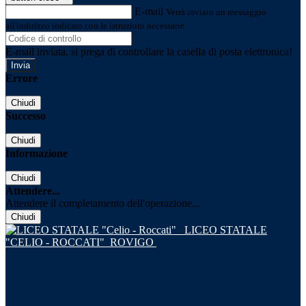
E-mail
Verrà inviato un messaggio
all'indirizzo indicato con le istruzioni necessarie.
E-mail inviata, si prega di controllare la casella di posta elettronica!
Errore
Chiudi
Successo
Chiudi
Informazione
Chiudi
Attendere...
Attendere il completamento dell'operazione...
Chiudi
LICEO STATALE
"CELIO - ROCCATI"
ROVIGO