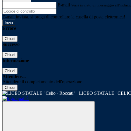
E-mail
Verrà inviato un messaggio all'indirizz
E-mail inviata, si prega di controllare la casella di posta elettronica!
Errore
Chiudi
Successo
Chiudi
Informazione
Chiudi
Attendere...
Attendere il completamento dell'operazione...
Chiudi
LICEO STATALE "CELIO