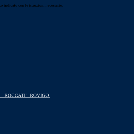
o indicato con le istruzioni necessarie.
 - ROCCATI"
ROVIGO