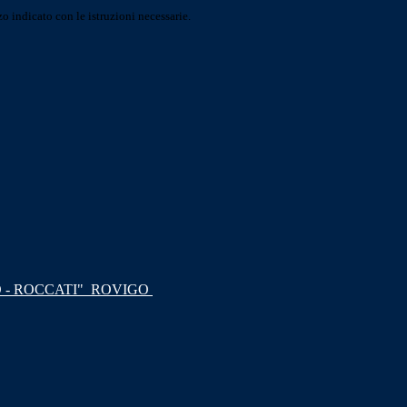
o indicato con le istruzioni necessarie.
 - ROCCATI"
ROVIGO