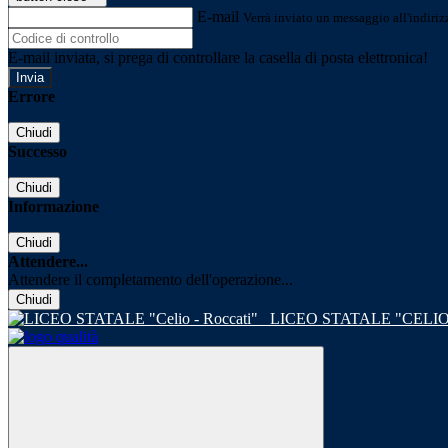
E-mail
Verrà inviato un messaggio all'indirizz
E-mail inviata, si prega di controllare la casella di posta elettronica!
Errore
Chiudi
Successo
Chiudi
Informazione
Chiudi
Attendere...
Attendere il completamento dell'operazione...
Chiudi
LICEO STATALE "CELIO