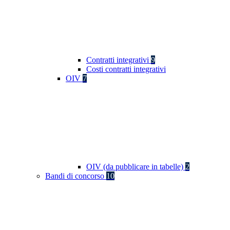
Contratti integrativi
9
Costi contratti integrativi
OIV
7
OIV (da pubblicare in tabelle)
2
Bandi di concorso
10