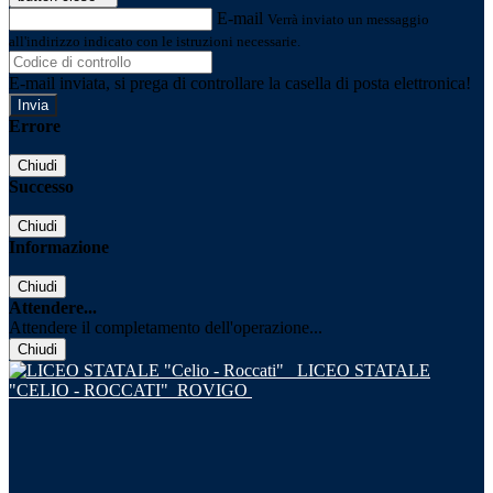
E-mail
Verrà inviato un messaggio
all'indirizzo indicato con le istruzioni necessarie.
E-mail inviata, si prega di controllare la casella di posta elettronica!
Errore
Chiudi
Successo
Chiudi
Informazione
Chiudi
Attendere...
Attendere il completamento dell'operazione...
Chiudi
LICEO STATALE
"CELIO - ROCCATI"
ROVIGO