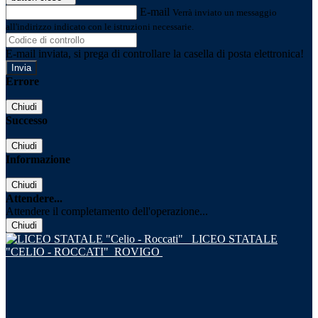
E-mail
Verrà inviato un messaggio
all'indirizzo indicato con le istruzioni necessarie.
E-mail inviata, si prega di controllare la casella di posta elettronica!
Errore
Chiudi
Successo
Chiudi
Informazione
Chiudi
Attendere...
Attendere il completamento dell'operazione...
Chiudi
LICEO STATALE
"CELIO - ROCCATI"
ROVIGO