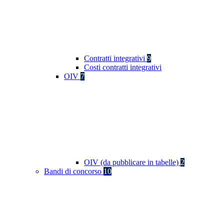
Contratti integrativi
9
Costi contratti integrativi
OIV
7
OIV (da pubblicare in tabelle)
2
Bandi di concorso
10