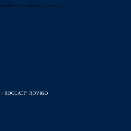
o indicato con le istruzioni necessarie.
 - ROCCATI"
ROVIGO