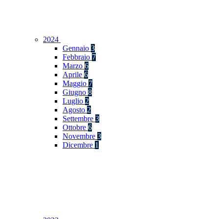
2024
Gennaio
3
Febbraio
7
Marzo
6
Aprile
6
Maggio
7
Giugno
8
Luglio
2
Agosto
2
Settembre
3
Ottobre
6
Novembre
3
Dicembre
1