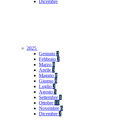
Dicembre
2025
Gennaio
2
Febbraio
2
Marzo
8
Aprile
3
Maggio
8
Giugno
8
Luglio
2
Agosto
5
Settembre
1
Ottobre
10
Novembre
6
Dicembre
2