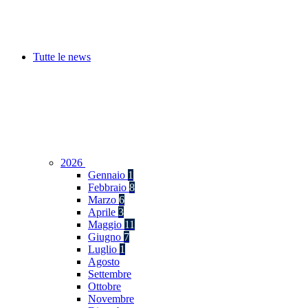
Tutte le news
2026
Gennaio
1
Febbraio
8
Marzo
6
Aprile
3
Maggio
11
Giugno
7
Luglio
1
Agosto
Settembre
Ottobre
Novembre