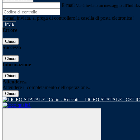
E-mail
Verrà inviato un messaggio all'indirizz
E-mail inviata, si prega di controllare la casella di posta elettronica!
Errore
Chiudi
Successo
Chiudi
Informazione
Chiudi
Attendere...
Attendere il completamento dell'operazione...
Chiudi
LICEO STATALE "CELIO