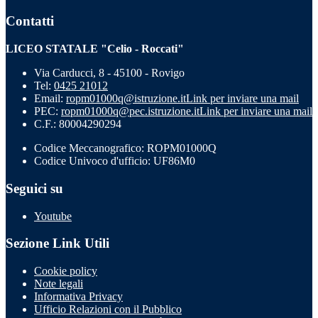
Contatti
LICEO STATALE "Celio - Roccati"
Via Carducci, 8 - 45100 - Rovigo
Tel:
0425 21012
Email:
ropm01000q@istruzione.it
Link per inviare una mail
PEC:
ropm01000q@pec.istruzione.it
Link per inviare una mail
C.F.: 80004290294
Codice Meccanografico: ROPM01000Q
Codice Univoco d'ufficio: UF86M0
Seguici su
Youtube
Sezione Link Utili
Cookie policy
Note legali
Informativa Privacy
Ufficio Relazioni con il Pubblico