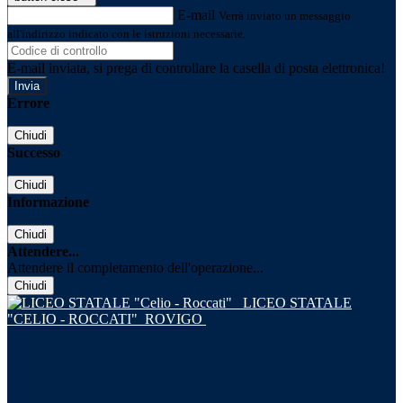
E-mail
Verrà inviato un messaggio
all'indirizzo indicato con le istruzioni necessarie.
E-mail inviata, si prega di controllare la casella di posta elettronica!
Errore
Chiudi
Successo
Chiudi
Informazione
Chiudi
Attendere...
Attendere il completamento dell'operazione...
Chiudi
LICEO STATALE
"CELIO - ROCCATI"
ROVIGO