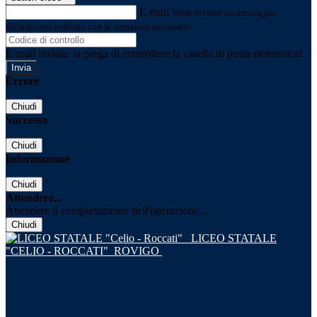
E-mail
Verrà inviato un messaggio
all'indirizzo indicato con le istruzioni necessarie.
E-mail inviata, si prega di controllare la casella di posta elettronica!
Errore
Chiudi
Successo
Chiudi
Informazione
Chiudi
Attendere...
Attendere il completamento dell'operazione...
Chiudi
LICEO STATALE
"CELIO - ROCCATI"
ROVIGO