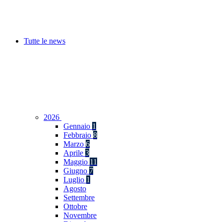
Tutte le news
2026
Gennaio
1
Febbraio
8
Marzo
6
Aprile
3
Maggio
11
Giugno
7
Luglio
1
Agosto
Settembre
Ottobre
Novembre