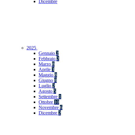
Dicembre
2025
Gennaio
2
Febbraio
2
Marzo
8
Aprile
3
Maggio
8
Giugno
8
Luglio
2
Agosto
5
Settembre
1
Ottobre
10
Novembre
6
Dicembre
2