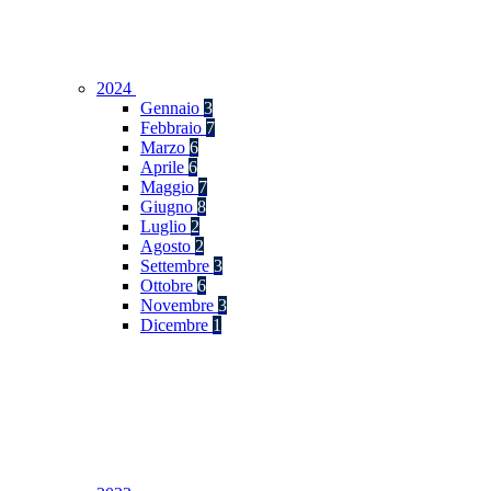
2024
Gennaio
3
Febbraio
7
Marzo
6
Aprile
6
Maggio
7
Giugno
8
Luglio
2
Agosto
2
Settembre
3
Ottobre
6
Novembre
3
Dicembre
1