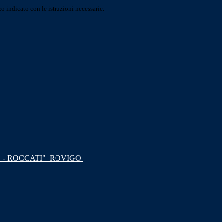
o indicato con le istruzioni necessarie.
 - ROCCATI"
ROVIGO