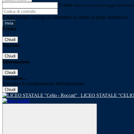
E-mail
Verrà inviato un messaggio all'indirizz
E-mail inviata, si prega di controllare la casella di posta elettronica!
Errore
Chiudi
Successo
Chiudi
Informazione
Chiudi
Attendere...
Attendere il completamento dell'operazione...
Chiudi
LICEO STATALE "CELIO