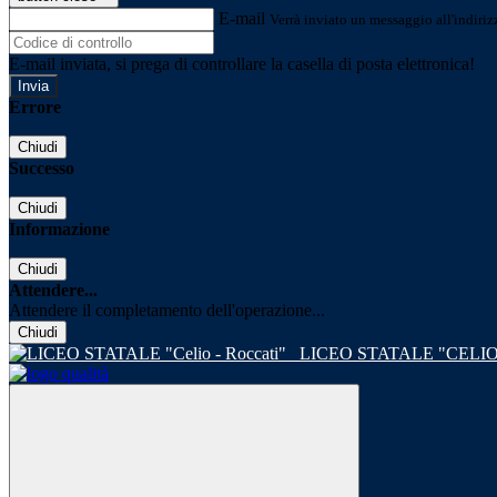
E-mail
Verrà inviato un messaggio all'indirizz
E-mail inviata, si prega di controllare la casella di posta elettronica!
Errore
Chiudi
Successo
Chiudi
Informazione
Chiudi
Attendere...
Attendere il completamento dell'operazione...
Chiudi
LICEO STATALE "CELIO