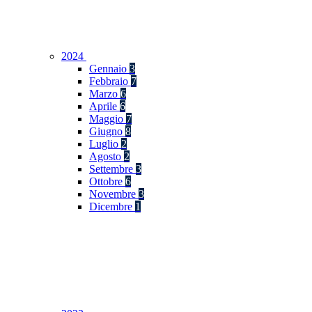
2024
Gennaio
3
Febbraio
7
Marzo
6
Aprile
6
Maggio
7
Giugno
8
Luglio
2
Agosto
2
Settembre
3
Ottobre
6
Novembre
3
Dicembre
1