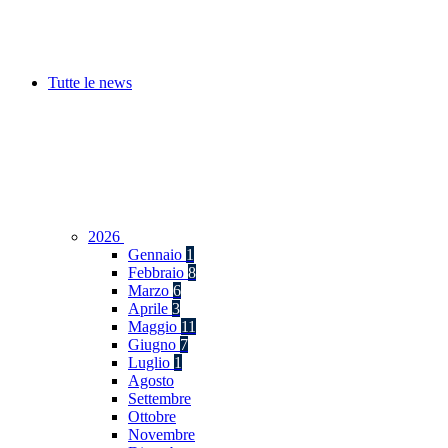
Tutte le news
2026
Gennaio
1
Febbraio
8
Marzo
6
Aprile
3
Maggio
11
Giugno
7
Luglio
1
Agosto
Settembre
Ottobre
Novembre