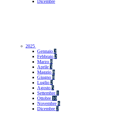
Dicembre
2025
Gennaio
2
Febbraio
2
Marzo
8
Aprile
3
Maggio
8
Giugno
8
Luglio
2
Agosto
5
Settembre
1
Ottobre
10
Novembre
6
Dicembre
2