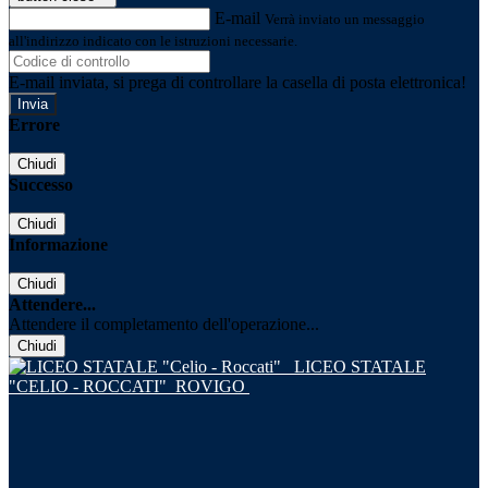
E-mail
Verrà inviato un messaggio
all'indirizzo indicato con le istruzioni necessarie.
E-mail inviata, si prega di controllare la casella di posta elettronica!
Errore
Chiudi
Successo
Chiudi
Informazione
Chiudi
Attendere...
Attendere il completamento dell'operazione...
Chiudi
LICEO STATALE
"CELIO - ROCCATI"
ROVIGO