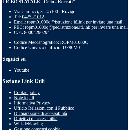
LICEO STATALE "Celio - Roccati"
Via Carducci, 8 - 45100 - Rovigo
Tel:
0425 21012
Email:
ropm01000q@istruzione.it
Link per inviare una mail
PEC:
ropm01000q@pec.istruzione.it
Link per inviare una mail
C.F.: 80004290294
Codice Meccanografico: ROPM01000Q
Codice Univoco d'ufficio: UF86M0
Seguici su
Youtube
Sezione Link Utili
Cookie policy
Note legali
Informativa Privacy
Ufficio Relazioni con il Pubblico
Dichiarazione di accessibilità
Obiettivi di accessibilità
Whistleblowing
Gestione consensi cookie