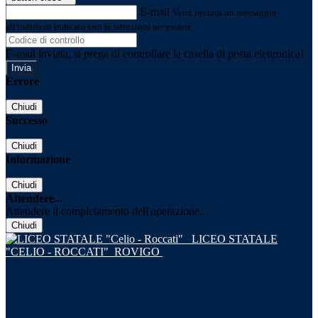
E-mail
Verrà inviato un messaggio
all'indirizzo indicato con le istruzioni necessarie.
E-mail inviata, si prega di controllare la casella di posta elettronica!
Errore
Chiudi
Successo
Chiudi
Informazione
Chiudi
Attendere...
Attendere il completamento dell'operazione...
Chiudi
LICEO STATALE
"CELIO - ROCCATI"
ROVIGO