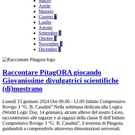
Marzo
Aprile
Maggio
Giugno
7
Luglio
Agosto
Settembre
2
Ottobre
3
Novembre
3
Dicembre
2
Raccontare PitagORA giocando
Giovanissime divulgatrici scientifiche
(di)mostrano
Lunedì 15 gennaio 2024 Ore 09.00 - 12.00 Istituto Comprensivo
Rovigo 3 “G. B. Casalini” Nella settimana dedicata alla Logica
(World Logic Day, 14 gennaio), alcune allieve del nostro Liceo,
racconteranno alle ragazze e ai ragazzi della classe II dell’Istituto
Comprensivo Rovigo 3 “G. B. Casalini”, il teorema di Pitagora,
guidandoli a comprenderlo attraverso dimostrazioni universali.