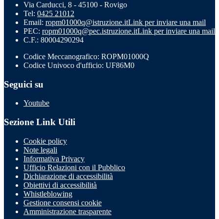
Via Carducci, 8 - 45100 - Rovigo
Tel:
0425 21012
Email:
ropm01000q@istruzione.it
Link per inviare una mail
PEC:
ropm01000q@pec.istruzione.it
Link per inviare una mail
C.F.: 80004290294
Codice Meccanografico: ROPM01000Q
Codice Univoco d'ufficio: UF86M0
Seguici su
Youtube
Sezione Link Utili
Cookie policy
Note legali
Informativa Privacy
Ufficio Relazioni con il Pubblico
Dichiarazione di accessibilità
Obiettivi di accessibilità
Whistleblowing
Gestione consensi cookie
Amministrazione trasparente