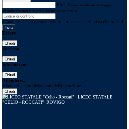
E-mail
Verrà inviato un messaggio
all'indirizzo indicato con le istruzioni necessarie.
E-mail inviata, si prega di controllare la casella di posta elettronica!
Errore
Chiudi
Successo
Chiudi
Informazione
Chiudi
Attendere...
Attendere il completamento dell'operazione...
Chiudi
LICEO STATALE
"CELIO - ROCCATI"
ROVIGO