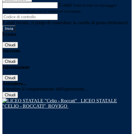
E-mail
Verrà inviato un messaggio
all'indirizzo indicato con le istruzioni necessarie.
E-mail inviata, si prega di controllare la casella di posta elettronica!
Errore
Chiudi
Successo
Chiudi
Informazione
Chiudi
Attendere...
Attendere il completamento dell'operazione...
Chiudi
LICEO STATALE
"CELIO - ROCCATI"
ROVIGO