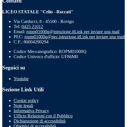
Contatti
LICEO STATALE "Celio - Roccati"
Via Carducci, 8 - 45100 - Rovigo
Tel:
0425 21012
Email:
ropm01000q@istruzione.it
Link per inviare una mail
PEC:
ropm01000q@pec.istruzione.it
Link per inviare una mail
C.F.: 80004290294
Codice Meccanografico: ROPM01000Q
Codice Univoco d'ufficio: UF86M0
Seguici su
Youtube
Sezione Link Utili
Cookie policy
Note legali
Informativa Privacy
Ufficio Relazioni con il Pubblico
Dichiarazione di accessibilità
Obiettivi di accessibilità