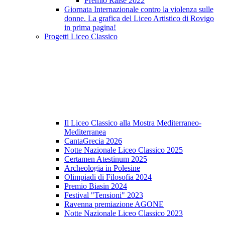
Premio Raise 2022
Giornata Internazionale contro la violenza sulle
donne. La grafica del Liceo Artistico di Rovigo
in prima pagina!
Progetti Liceo Classico
Il Liceo Classico alla Mostra Mediterraneo-
Mediterranea
CantaGrecia 2026
Notte Nazionale Liceo Classico 2025
Certamen Atestinum 2025
Archeologia in Polesine
Olimpiadi di Filosofia 2024
Premio Biasin 2024
Festival "Tensioni" 2023
Ravenna premiazione AGONE
Notte Nazionale Liceo Classico 2023