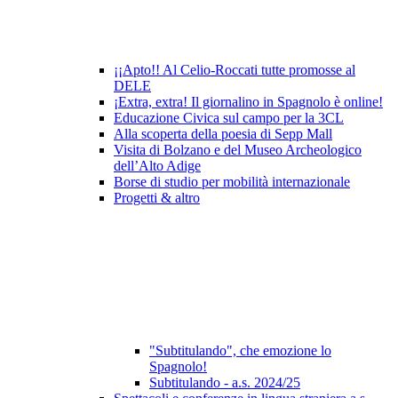
¡¡Apto!! Al Celio-Roccati tutte promosse al
DELE
¡Extra, extra! Il giornalino in Spagnolo è online!
Educazione Civica sul campo per la 3CL
Alla scoperta della poesia di Sepp Mall
Visita di Bolzano e del Museo Archeologico
dell’Alto Adige
Borse di studio per mobilità internazionale
Progetti & altro
"Subtitulando", che emozione lo
Spagnolo!
Subtitulando - a.s. 2024/25