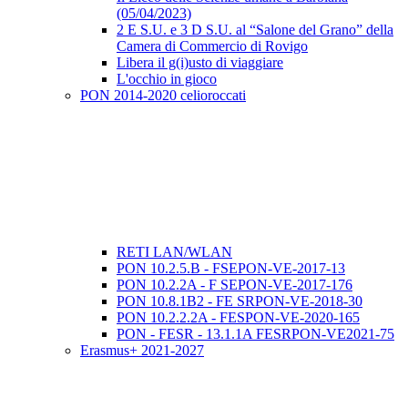
(05/04/2023)
2 E S.U. e 3 D S.U. al “Salone del Grano” della
Camera di Commercio di Rovigo
Libera il g(i)usto di viaggiare
L'occhio in gioco
PON 2014-2020 celioroccati
RETI LAN/WLAN
PON 10.2.5.B - FSEPON-VE-2017-13
PON 10.2.2A - F SEPON-VE-2017-176
PON 10.8.1B2 - FE SRPON-VE-2018-30
PON 10.2.2.2A - FESPON-VE-2020-165
PON - FESR - 13.1.1A FESRPON-VE2021-75
Erasmus+ 2021-2027