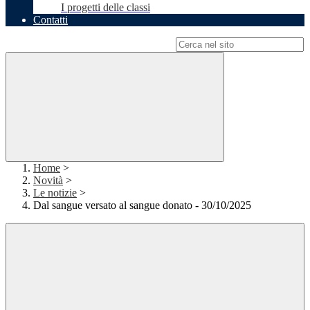
I progetti delle classi
Contatti
Campo di ricerca per le pagine del sito
Home
>
Novità
>
Le notizie
>
Dal sangue versato al sangue donato - 30/10/2025