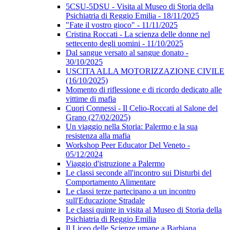
5CSU-5DSU - Visita al Museo di Storia della
Psichiatria di Reggio Emilia - 18/11/2025
"Fate il vostro gioco" - 11/11/2025
Cristina Roccati - La scienza delle donne nel
settecento degli uomini - 11/10/2025
Dal sangue versato al sangue donato -
30/10/2025
USCITA ALLA MOTORIZZAZIONE CIVILE
(16/10/2025)
Momento di riflessione e di ricordo dedicato alle
vittime di mafia
Cuori Connessi - Il Celio-Roccati al Salone del
Grano (27/02/2025)
Un viaggio nella Storia: Palermo e la sua
resistenza alla mafia
Workshop Peer Educator Del Veneto -
05/12/2024
Viaggio d'istruzione a Palermo
Le classi seconde all'incontro sui Disturbi del
Comportamento Alimentare
Le classi terze partecipano a un incontro
sull'Educazione Stradale
Le classi quinte in visita al Museo di Storia della
Psichiatria di Reggio Emilia
Il Liceo delle Scienze umane a Barbiana