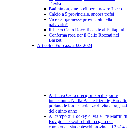
Treviso
Badminton, due podi per il nostro Liceo
Calcio a 5 provinciale, ancora trofei
Vice campionesse provinciali nella
pallavolo!!
Il Liceo Celio Roccati ospite al Battaglini
Conferma rosa per il Celio Roccati nel
Basket
Articoli e Foto a.s. 2023-2024
Al Liceo Celio una giornata di sport e
inclusione - Nadia Bala e Pierluigi Bonafin
portano le loro esperienze di vita ai ragazzi
del quinto anno
Al campo di Hockey di viale Tre Martiri di
Rovigo si è svolto l’ultima gara dei
campionati studenteschi provinciali 23-24 -