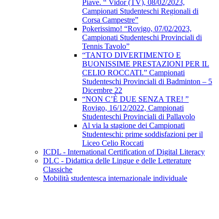
Piave. “ Vidor (TV), 08/02/2023,
Campionati Studenteschi Regionali di
Corsa Campestre”
Pokerissimo! “Rovigo, 07/02/2023,
Campionati Studenteschi Provinciali di
Tennis Tavolo”
“TANTO DIVERTIMENTO E
BUONISSIME PRESTAZIONI PER IL
CELIO ROCCATI.” Campionati
Studenteschi Provinciali di Badminton – 5
Dicembre 22
“NON C’È DUE SENZA TRE! ”
Rovigo, 16/12/2022, Campionati
Studenteschi Provinciali di Pallavolo
Al via la stagione dei Campionati
Studenteschi: prime soddisfazioni per il
Liceo Celio Roccati
ICDL - International Certification of Digital Literacy
DLC - Didattica delle Lingue e delle Letterature
Classiche
Mobilità studentesca internazionale individuale