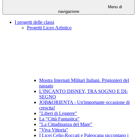
Menu di
navigazione
I progetti delle classi
Progetti Liceo Artistico
Mostra Internati Militari Italiani. Prigionieri del
passato
L'INCANTO DISNEY, TRA SOGNO E DI-
SEGNO
JOB&ORIENTA - Un'importante occasione di
crescita!
"Liberi di Leggere"
La "Città Fantastica"
"La Cittadinanza del Mare"
"Viva Vittoria"
I Licei Celio-Roccati e Paleocapa raccontano i