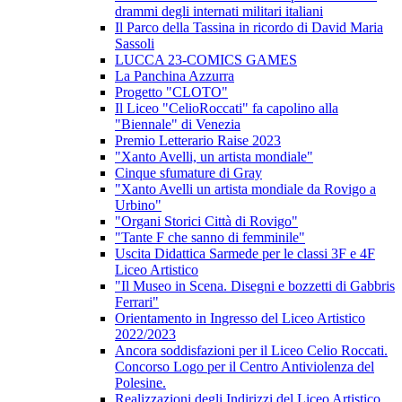
drammi degli internati militari italiani
Il Parco della Tassina in ricordo di David Maria
Sassoli
LUCCA 23-COMICS GAMES
La Panchina Azzurra
Progetto "CLOTO"
Il Liceo "CelioRoccati" fa capolino alla
"Biennale" di Venezia
Premio Letterario Raise 2023
"Xanto Avelli, un artista mondiale"
Cinque sfumature di Gray
"Xanto Avelli un artista mondiale da Rovigo a
Urbino"
"Organi Storici Città di Rovigo"
"Tante F che sanno di femminile"
Uscita Didattica Sarmede per le classi 3F e 4F
Liceo Artistico
"Il Museo in Scena. Disegni e bozzetti di Gabbris
Ferrari"
Orientamento in Ingresso del Liceo Artistico
2022/2023
Ancora soddisfazioni per il Liceo Celio Roccati.
Concorso Logo per il Centro Antiviolenza del
Polesine.
Realizzazioni degli Indirizzi del Liceo Artistico