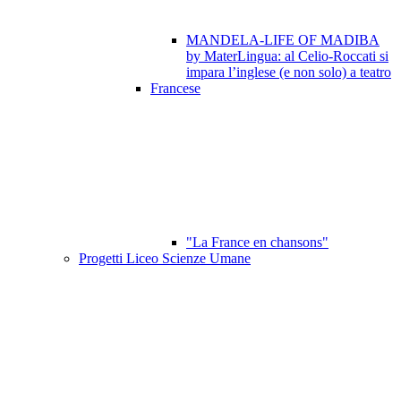
MANDELA-LIFE OF MADIBA
by MaterLingua: al Celio-Roccati si
impara l’inglese (e non solo) a teatro
Francese
"La France en chansons"
Progetti Liceo Scienze Umane