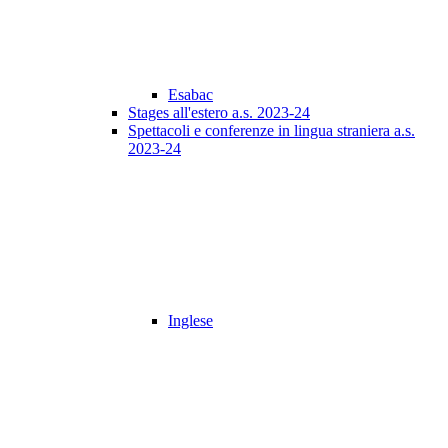
Esabac
Stages all'estero a.s. 2023-24
Spettacoli e conferenze in lingua straniera a.s.
2023-24
Inglese