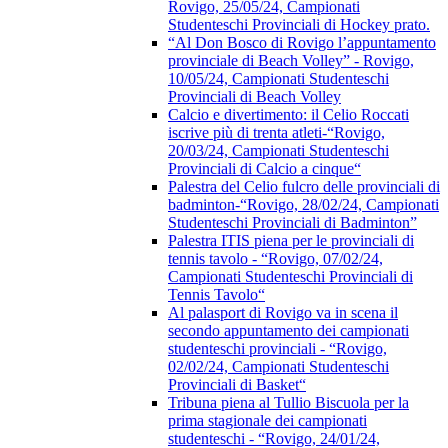
Rovigo, 25/05/24, Campionati
Studenteschi Provinciali di Hockey prato.
“Al Don Bosco di Rovigo l’appuntamento
provinciale di Beach Volley” - Rovigo,
10/05/24, Campionati Studenteschi
Provinciali di Beach Volley
Calcio e divertimento: il Celio Roccati
iscrive più di trenta atleti-“Rovigo,
20/03/24, Campionati Studenteschi
Provinciali di Calcio a cinque“
Palestra del Celio fulcro delle provinciali di
badminton-“Rovigo, 28/02/24, Campionati
Studenteschi Provinciali di Badminton”
Palestra ITIS piena per le provinciali di
tennis tavolo - “Rovigo, 07/02/24,
Campionati Studenteschi Provinciali di
Tennis Tavolo“
Al palasport di Rovigo va in scena il
secondo appuntamento dei campionati
studenteschi provinciali - “Rovigo,
02/02/24, Campionati Studenteschi
Provinciali di Basket“
Tribuna piena al Tullio Biscuola per la
prima stagionale dei campionati
studenteschi - “Rovigo, 24/01/24,