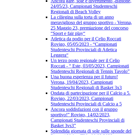
Ancora gare, sole e divertimento -Bibione,
24/05/23, Campionati Studenteschi
Regionali di Beach Volley
La ciliegina sulla torta di un anno
meraviglioso del gruppo sportivo - Verona,
25 Maggio 23, premiazione del concorso
“Sport e fair play“
Atletica da podio per il Celio Roccati
Rovigo, 05/05/2023 - “Campionati
Studenteschi Provinciali di Atletica
Leggera“
Un terzo posto regionale per il Celio
Roccati - “ Este, 03/05/2023, Campionati
Studenteschi Regionali di Tennis Tavolo”
Una buona esperienza per il futuro!
Verona, 19/04/2023, Campionati
Studenteschi Regionali di Basket 3x3
Ondata di partecipazione per il Calcio a 5.
Rovigo, 22/03/2023, Campionati
Studenteschi Provinciali di Calcio a 5
Ancora soddisfazioni con il gruppo
sportivo!” Rovigo, 14/02/2023,
Campionati Studenteschi Provinciali di
Basket 3vs3”
Splendida giornata di sole sulle sponde del