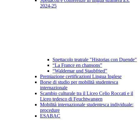
Spettacoli e conferenze in lingua straniera a.s.
2024-25
Spettacolo teatrale "Historias con Duende"
“La France en chansons”
“Waldemar und Staubfried”
Premiazione certificazioni Lingua Inglese
Borse di studio per mobilità studentesca
internazionale
Scambio culturale tra il Liceo Celio Roccati e il
Liceo tedesco di Feuchtwangen
Mobilità internazionale studentesca individuale:
procedure
ESABAC