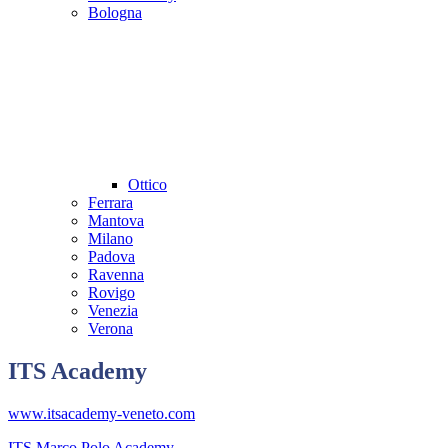
Bologna
Ottico
Ferrara
Mantova
Milano
Padova
Ravenna
Rovigo
Venezia
Verona
ITS Academy
www.itsacademy-veneto.com
ITS Marco Polo Academy