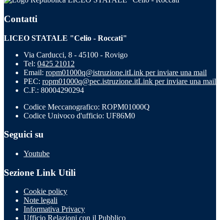
Contatti
LICEO STATALE "Celio - Roccati"
Via Carducci, 8 - 45100 - Rovigo
Tel:
0425 21012
Email:
ropm01000q@istruzione.it
Link per inviare una mail
PEC:
ropm01000q@pec.istruzione.it
Link per inviare una mail
C.F.: 80004290294
Codice Meccanografico: ROPM01000Q
Codice Univoco d'ufficio: UF86M0
Seguici su
Youtube
Sezione Link Utili
Cookie policy
Note legali
Informativa Privacy
Ufficio Relazioni con il Pubblico