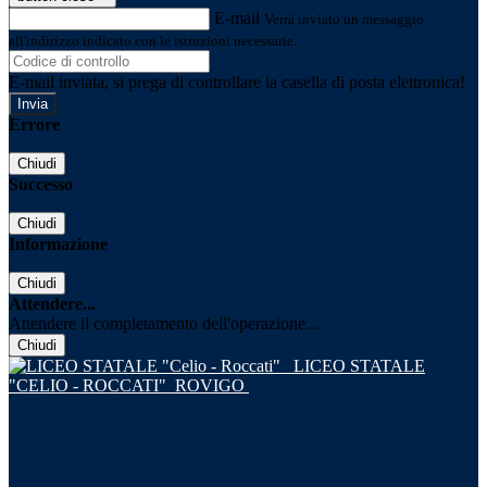
E-mail
Verrà inviato un messaggio
all'indirizzo indicato con le istruzioni necessarie.
E-mail inviata, si prega di controllare la casella di posta elettronica!
Errore
Chiudi
Successo
Chiudi
Informazione
Chiudi
Attendere...
Attendere il completamento dell'operazione...
Chiudi
LICEO STATALE
"CELIO - ROCCATI"
ROVIGO