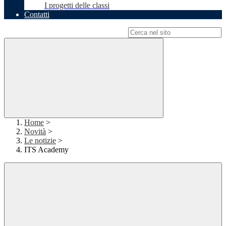
I progetti delle classi
Contatti
Campo di ricerca per le pagine del sito
Home
>
Novità
>
Le notizie
>
ITS Academy