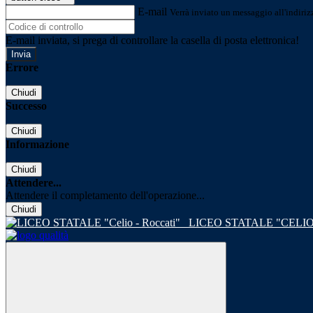
E-mail
Verrà inviato un messaggio all'indirizz
E-mail inviata, si prega di controllare la casella di posta elettronica!
Errore
Chiudi
Successo
Chiudi
Informazione
Chiudi
Attendere...
Attendere il completamento dell'operazione...
Chiudi
LICEO STATALE "CELIO