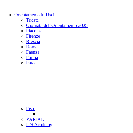
Orientamento in Uscita
Trieste
Giornata dell'Orientamento 2025
Piacenza
Firenze
Brescia
Roma
Faenza
Parma
Pavia
Pisa
VARIAE
ITS Academy