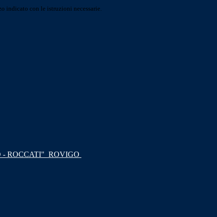
o indicato con le istruzioni necessarie.
 - ROCCATI"
ROVIGO