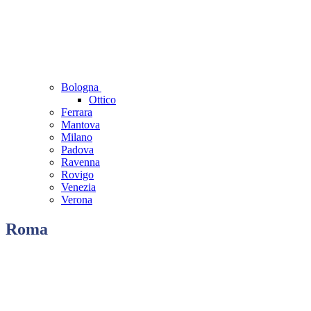
Bologna
Ottico
Ferrara
Mantova
Milano
Padova
Ravenna
Rovigo
Venezia
Verona
Roma