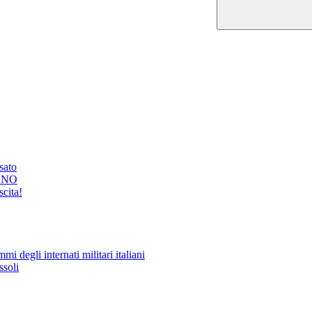
ssato
GNO
cita!
i degli internati militari italiani
ssoli