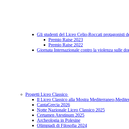
Gli studenti del Liceo Celio-Roccati protagonisti 
Premio Raise 2023
Premio Raise 2022
Giornata Internazionale contro la violenza sulle do
Progetti Liceo Classico
Il Liceo Classico alla Mostra Mediterraneo-Medite
CantaGrecia 2026
Notte Nazionale Liceo Classico 2025
Certamen Atestinum 2025
Archeologia in Polesine
Olimpiadi di Filosofia 2024