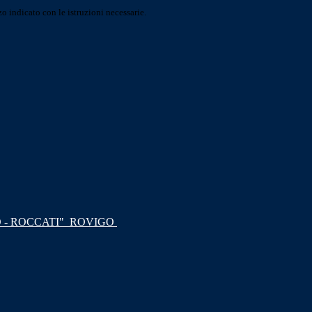
o indicato con le istruzioni necessarie.
 - ROCCATI"
ROVIGO