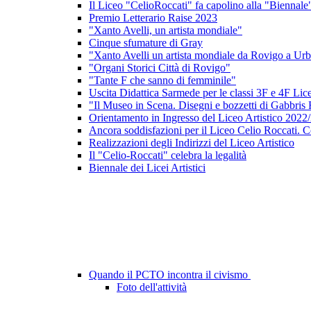
Il Liceo "CelioRoccati" fa capolino alla "Biennale
Premio Letterario Raise 2023
"Xanto Avelli, un artista mondiale"
Cinque sfumature di Gray
"Xanto Avelli un artista mondiale da Rovigo a Ur
"Organi Storici Città di Rovigo"
"Tante F che sanno di femminile"
Uscita Didattica Sarmede per le classi 3F e 4F Lice
"Il Museo in Scena. Disegni e bozzetti di Gabbris 
Orientamento in Ingresso del Liceo Artistico 2022
Ancora soddisfazioni per il Liceo Celio Roccati. C
Realizzazioni degli Indirizzi del Liceo Artistico
Il "Celio-Roccati" celebra la legalità
Biennale dei Licei Artistici
Quando il PCTO incontra il civismo
Foto dell'attività