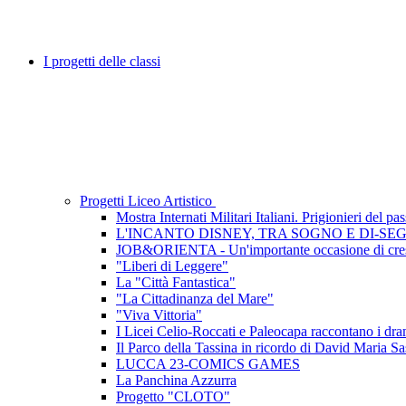
I progetti delle classi
Progetti Liceo Artistico
Mostra Internati Militari Italiani. Prigionieri del pa
L'INCANTO DISNEY, TRA SOGNO E DI-SE
JOB&ORIENTA - Un'importante occasione di cres
"Liberi di Leggere"
La "Città Fantastica"
"La Cittadinanza del Mare"
"Viva Vittoria"
I Licei Celio-Roccati e Paleocapa raccontano i dramm
Il Parco della Tassina in ricordo di David Maria Sa
LUCCA 23-COMICS GAMES
La Panchina Azzurra
Progetto "CLOTO"