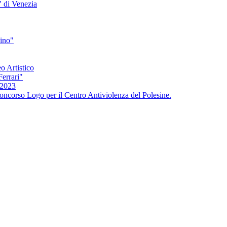
" di Venezia
bino"
o Artistico
Ferrari"
/2023
oncorso Logo per il Centro Antiviolenza del Polesine.