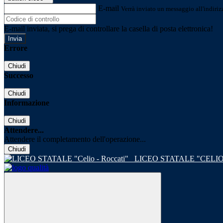
E-mail
Verrà inviato un messaggio all'indirizz
E-mail inviata, si prega di controllare la casella di posta elettronica!
Errore
Chiudi
Successo
Chiudi
Informazione
Chiudi
Attendere...
Attendere il completamento dell'operazione...
Chiudi
LICEO STATALE "CELIO