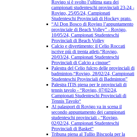
Rovigo si è svolto l’ultima gara dei
campionati studenteschi provinciali 23-24 -
Rovigo, 25/05/24, Campionati
Studenteschi Provinciali di Hockey prato.
“Al Don Bosco di Rovigo l’appuntamento
provinciale di Beach Volley” - Rovigo,
10/05/24, Campionati Studenteschi
Provinciali di Beach Volley
Calcio e divertimento: il Celio Roccati
iscrive più di trenta atleti-“Rovigo,
20/03/24, Campionati Studenteschi
Provinciali di Calcio a cinque“
Palestra del Celio fulcro delle provinciali di
badminton-“Rovigo, 28/02/24, Campionati
Studenteschi Provinciali di Badminton”
Palestra ITIS piena per le provinciali di
tennis tavolo - “Rovigo, 07/02/24,
Campionati Studenteschi Provinciali di
Tennis Tavolo“
Al palasport di Rovigo va in scena il
secondo appuntamento dei campionati
studenteschi provinciali - “Rovigo,
02/02/24, Campionati Studenteschi
Provinciali di Basket“
Tribuna piena al Tullio Biscuola per la