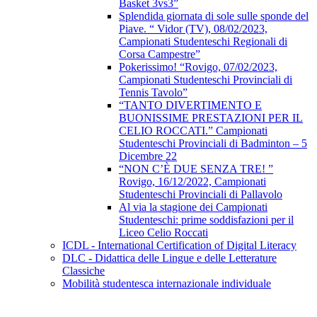
Basket 3vs3”
Splendida giornata di sole sulle sponde del
Piave. “ Vidor (TV), 08/02/2023,
Campionati Studenteschi Regionali di
Corsa Campestre”
Pokerissimo! “Rovigo, 07/02/2023,
Campionati Studenteschi Provinciali di
Tennis Tavolo”
“TANTO DIVERTIMENTO E
BUONISSIME PRESTAZIONI PER IL
CELIO ROCCATI.” Campionati
Studenteschi Provinciali di Badminton – 5
Dicembre 22
“NON C’È DUE SENZA TRE! ”
Rovigo, 16/12/2022, Campionati
Studenteschi Provinciali di Pallavolo
Al via la stagione dei Campionati
Studenteschi: prime soddisfazioni per il
Liceo Celio Roccati
ICDL - International Certification of Digital Literacy
DLC - Didattica delle Lingue e delle Letterature
Classiche
Mobilità studentesca internazionale individuale