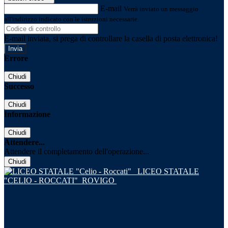
E-mail
Verrà inviato un messaggio
all'indirizzo indicato con le istruzioni necessarie.
E-mail inviata, si prega di controllare la casella di posta elettronica!
Errore
Chiudi
Successo
Chiudi
Informazione
Chiudi
Attendere...
Attendere il completamento dell'operazione...
Chiudi
LICEO STATALE
"CELIO - ROCCATI"
ROVIGO