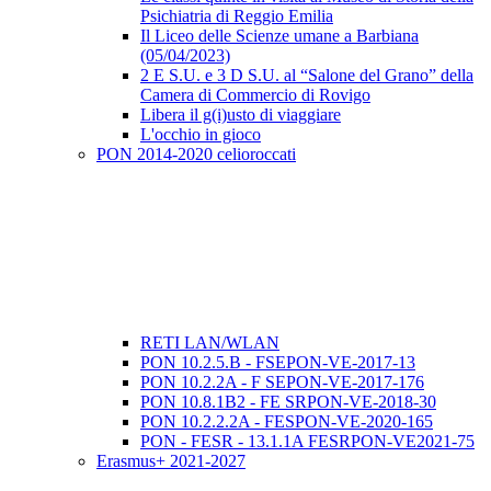
Psichiatria di Reggio Emilia
Il Liceo delle Scienze umane a Barbiana
(05/04/2023)
2 E S.U. e 3 D S.U. al “Salone del Grano” della
Camera di Commercio di Rovigo
Libera il g(i)usto di viaggiare
L'occhio in gioco
PON 2014-2020 celioroccati
RETI LAN/WLAN
PON 10.2.5.B - FSEPON-VE-2017-13
PON 10.2.2A - F SEPON-VE-2017-176
PON 10.8.1B2 - FE SRPON-VE-2018-30
PON 10.2.2.2A - FESPON-VE-2020-165
PON - FESR - 13.1.1A FESRPON-VE2021-75
Erasmus+ 2021-2027