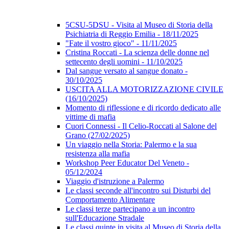
5CSU-5DSU - Visita al Museo di Storia della
Psichiatria di Reggio Emilia - 18/11/2025
"Fate il vostro gioco" - 11/11/2025
Cristina Roccati - La scienza delle donne nel
settecento degli uomini - 11/10/2025
Dal sangue versato al sangue donato -
30/10/2025
USCITA ALLA MOTORIZZAZIONE CIVILE
(16/10/2025)
Momento di riflessione e di ricordo dedicato alle
vittime di mafia
Cuori Connessi - Il Celio-Roccati al Salone del
Grano (27/02/2025)
Un viaggio nella Storia: Palermo e la sua
resistenza alla mafia
Workshop Peer Educator Del Veneto -
05/12/2024
Viaggio d'istruzione a Palermo
Le classi seconde all'incontro sui Disturbi del
Comportamento Alimentare
Le classi terze partecipano a un incontro
sull'Educazione Stradale
Le classi quinte in visita al Museo di Storia della