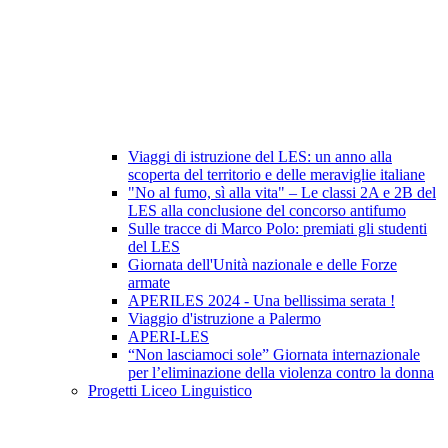
Viaggi di istruzione del LES: un anno alla
scoperta del territorio e delle meraviglie italiane
"No al fumo, sì alla vita" – Le classi 2A e 2B del
LES alla conclusione del concorso antifumo
Sulle tracce di Marco Polo: premiati gli studenti
del LES
Giornata dell'Unità nazionale e delle Forze
armate
APERILES 2024 - Una bellissima serata !
Viaggio d'istruzione a Palermo
APERI-LES
“Non lasciamoci sole” Giornata internazionale
per l’eliminazione della violenza contro la donna
Progetti Liceo Linguistico