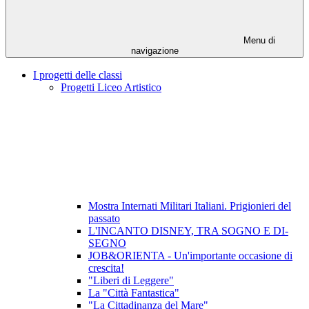
Menu di
navigazione
I progetti delle classi
Progetti Liceo Artistico
Mostra Internati Militari Italiani. Prigionieri del
passato
L'INCANTO DISNEY, TRA SOGNO E DI-
SEGNO
JOB&ORIENTA - Un'importante occasione di
crescita!
"Liberi di Leggere"
La "Città Fantastica"
"La Cittadinanza del Mare"