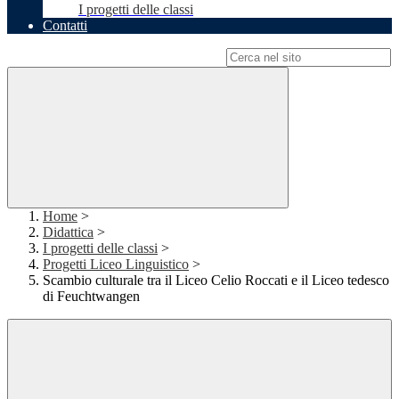
I progetti delle classi
Contatti
Campo di ricerca per le pagine del sito
Home
>
Didattica
>
I progetti delle classi
>
Progetti Liceo Linguistico
>
Scambio culturale tra il Liceo Celio Roccati e il Liceo tedesco
di Feuchtwangen