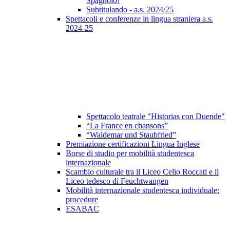
Spagnolo!
Subtitulando - a.s. 2024/25
Spettacoli e conferenze in lingua straniera a.s.
2024-25
Spettacolo teatrale "Historias con Duende"
“La France en chansons”
“Waldemar und Staubfried”
Premiazione certificazioni Lingua Inglese
Borse di studio per mobilità studentesca
internazionale
Scambio culturale tra il Liceo Celio Roccati e il
Liceo tedesco di Feuchtwangen
Mobilità internazionale studentesca individuale:
procedure
ESABAC