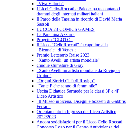
"Viva Vittoria"
I Licei Celio-Roccati e Paleocapa raccontano i
drammi degli internati militari italiani
Il Parco della Tassina in ricordo di David Maria
Sassoli
LUCCA 23-COMICS GAMES
La Panchina Azzurra
Progetto "CLOTO"
Il Liceo "CelioRoccati" fa capolino alla
"Biennale" di Venezia
Premio Letterario Raise 2023
"Xanto Avelli, un artista mondiale"
Cinque sfumature di Gray
"Xanto Avelli un artista mondiale da Rovigo a
Urbino"
"Organi Storici Città di Rovigo"
"Tante F che sanno di femminile"
Uscita Didattica Sarmede per le classi 3F e 4F
Liceo Artistico
"Il Museo in Scena. Disegni e bozzetti di Gabbris
Ferrari"
Orientamento in Ingresso del Liceo Artistico
2022/2023
Ancora soddisfazioni per il Liceo Celio Roccati.
Concorso Logo per il Centro Antiviolenza del