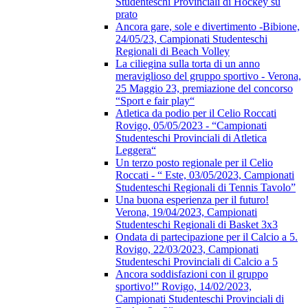
Studenteschi Provinciali di Hockey su
prato
Ancora gare, sole e divertimento -Bibione,
24/05/23, Campionati Studenteschi
Regionali di Beach Volley
La ciliegina sulla torta di un anno
meraviglioso del gruppo sportivo - Verona,
25 Maggio 23, premiazione del concorso
“Sport e fair play“
Atletica da podio per il Celio Roccati
Rovigo, 05/05/2023 - “Campionati
Studenteschi Provinciali di Atletica
Leggera“
Un terzo posto regionale per il Celio
Roccati - “ Este, 03/05/2023, Campionati
Studenteschi Regionali di Tennis Tavolo”
Una buona esperienza per il futuro!
Verona, 19/04/2023, Campionati
Studenteschi Regionali di Basket 3x3
Ondata di partecipazione per il Calcio a 5.
Rovigo, 22/03/2023, Campionati
Studenteschi Provinciali di Calcio a 5
Ancora soddisfazioni con il gruppo
sportivo!” Rovigo, 14/02/2023,
Campionati Studenteschi Provinciali di