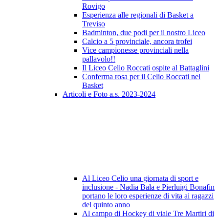
Rovigo
Esperienza alle regionali di Basket a
Treviso
Badminton, due podi per il nostro Liceo
Calcio a 5 provinciale, ancora trofei
Vice campionesse provinciali nella
pallavolo!!
Il Liceo Celio Roccati ospite al Battaglini
Conferma rosa per il Celio Roccati nel
Basket
Articoli e Foto a.s. 2023-2024
Al Liceo Celio una giornata di sport e
inclusione - Nadia Bala e Pierluigi Bonafin
portano le loro esperienze di vita ai ragazzi
del quinto anno
Al campo di Hockey di viale Tre Martiri di