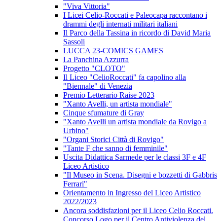
"Viva Vittoria"
I Licei Celio-Roccati e Paleocapa raccontano i
drammi degli internati militari italiani
Il Parco della Tassina in ricordo di David Maria
Sassoli
LUCCA 23-COMICS GAMES
La Panchina Azzurra
Progetto "CLOTO"
Il Liceo "CelioRoccati" fa capolino alla
"Biennale" di Venezia
Premio Letterario Raise 2023
"Xanto Avelli, un artista mondiale"
Cinque sfumature di Gray
"Xanto Avelli un artista mondiale da Rovigo a
Urbino"
"Organi Storici Città di Rovigo"
"Tante F che sanno di femminile"
Uscita Didattica Sarmede per le classi 3F e 4F
Liceo Artistico
"Il Museo in Scena. Disegni e bozzetti di Gabbris
Ferrari"
Orientamento in Ingresso del Liceo Artistico
2022/2023
Ancora soddisfazioni per il Liceo Celio Roccati.
Concorso Logo per il Centro Antiviolenza del