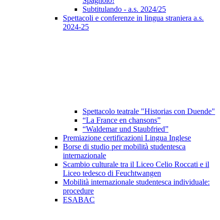
Spagnolo!
Subtitulando - a.s. 2024/25
Spettacoli e conferenze in lingua straniera a.s.
2024-25
Spettacolo teatrale "Historias con Duende"
“La France en chansons”
“Waldemar und Staubfried”
Premiazione certificazioni Lingua Inglese
Borse di studio per mobilità studentesca
internazionale
Scambio culturale tra il Liceo Celio Roccati e il
Liceo tedesco di Feuchtwangen
Mobilità internazionale studentesca individuale:
procedure
ESABAC