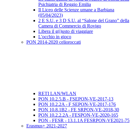
Psichiatria di Reggio Emilia
Il Liceo delle Scienze umane a Barbiana
(05/04/2023)
2 E S.U. e 3 D S.U. al “Salone del Grano” della
Camera di Commercio di Rovigo
Libera il g(i)usto di viaggiare
L'occhio in gioco
PON 2014-2020 celioroccati
RETI LAN/WLAN
PON 10.2.5.B - FSEPON-VE-2017-13
PON 10.2.2A - F SEPON-VE-2017-176
PON 10.8.1B2 - FE SRPON-VE-2018-30
PON 10.2.2.2A - FESPON-VE-2020-165
PON - FESR - 13.1.1A FESRPON-VE2021-75
Erasmus+ 2021-2027