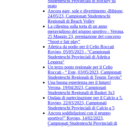
Studenteschi Provinciali di Hockey su
prato
Ancora gare, sole e divertimento -Bibione,
24/05/23, Campionati Studenteschi
Regionali di Beach Volley
La ciliegina sulla torta di un anno
meraviglioso del gruppo sportivo - Verona,
25 Maggio 23, premiazione del concorso
“Sport e fair play“
Atletica da podio per il Celio Roccati
Rovigo, 05/05/2023 - “Campionati
Studenteschi Provinciali di Atletica
Leggera“
Un terzo posto regionale per il Celio
Roccati - “ Este, 03/05/2023, Campionati
Studenteschi Regionali di Tennis Tavolo”
Una buona esperienza per il futuro!
Verona, 19/04/2023, Campionati
Studenteschi Regionali di Basket 3x3
Ondata di partecipazione per il Calcio a 5.
Rovigo, 22/03/2023, Campionati
Studenteschi Provinciali di Calcio a 5
Ancora soddisfazioni con il gruppo
sportivo!” Rovigo, 14/02/2023,
Campionati Studenteschi Provinciali di