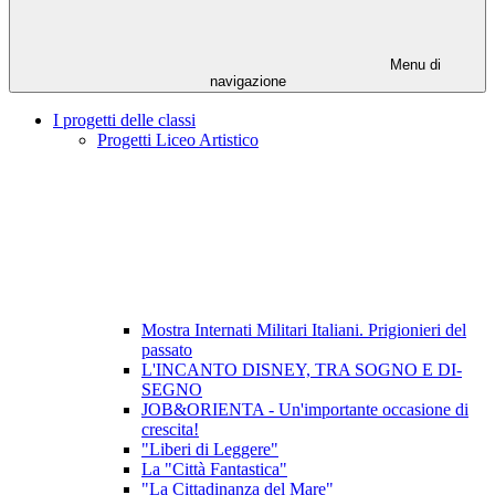
Menu di
navigazione
I progetti delle classi
Progetti Liceo Artistico
Mostra Internati Militari Italiani. Prigionieri del
passato
L'INCANTO DISNEY, TRA SOGNO E DI-
SEGNO
JOB&ORIENTA - Un'importante occasione di
crescita!
"Liberi di Leggere"
La "Città Fantastica"
"La Cittadinanza del Mare"