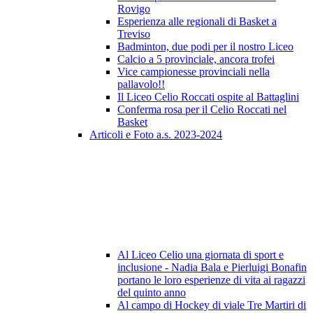
Rovigo
Esperienza alle regionali di Basket a
Treviso
Badminton, due podi per il nostro Liceo
Calcio a 5 provinciale, ancora trofei
Vice campionesse provinciali nella
pallavolo!!
Il Liceo Celio Roccati ospite al Battaglini
Conferma rosa per il Celio Roccati nel
Basket
Articoli e Foto a.s. 2023-2024
Al Liceo Celio una giornata di sport e
inclusione - Nadia Bala e Pierluigi Bonafin
portano le loro esperienze di vita ai ragazzi
del quinto anno
Al campo di Hockey di viale Tre Martiri di