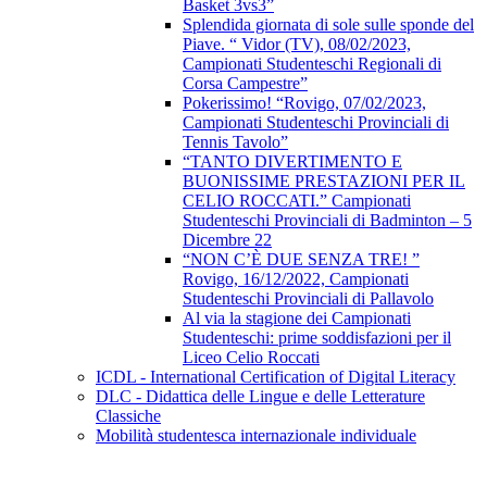
Basket 3vs3”
Splendida giornata di sole sulle sponde del
Piave. “ Vidor (TV), 08/02/2023,
Campionati Studenteschi Regionali di
Corsa Campestre”
Pokerissimo! “Rovigo, 07/02/2023,
Campionati Studenteschi Provinciali di
Tennis Tavolo”
“TANTO DIVERTIMENTO E
BUONISSIME PRESTAZIONI PER IL
CELIO ROCCATI.” Campionati
Studenteschi Provinciali di Badminton – 5
Dicembre 22
“NON C’È DUE SENZA TRE! ”
Rovigo, 16/12/2022, Campionati
Studenteschi Provinciali di Pallavolo
Al via la stagione dei Campionati
Studenteschi: prime soddisfazioni per il
Liceo Celio Roccati
ICDL - International Certification of Digital Literacy
DLC - Didattica delle Lingue e delle Letterature
Classiche
Mobilità studentesca internazionale individuale