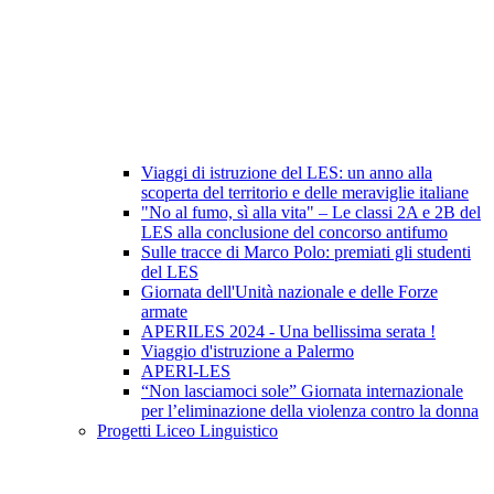
Viaggi di istruzione del LES: un anno alla
scoperta del territorio e delle meraviglie italiane
"No al fumo, sì alla vita" – Le classi 2A e 2B del
LES alla conclusione del concorso antifumo
Sulle tracce di Marco Polo: premiati gli studenti
del LES
Giornata dell'Unità nazionale e delle Forze
armate
APERILES 2024 - Una bellissima serata !
Viaggio d'istruzione a Palermo
APERI-LES
“Non lasciamoci sole” Giornata internazionale
per l’eliminazione della violenza contro la donna
Progetti Liceo Linguistico