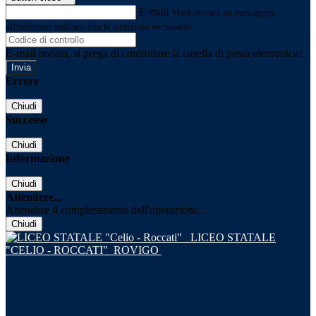
E-mail
Verrà inviato un messaggio
all'indirizzo indicato con le istruzioni necessarie.
E-mail inviata, si prega di controllare la casella di posta elettronica!
Errore
Chiudi
Successo
Chiudi
Informazione
Chiudi
Attendere...
Attendere il completamento dell'operazione...
Chiudi
LICEO STATALE
"CELIO - ROCCATI"
ROVIGO