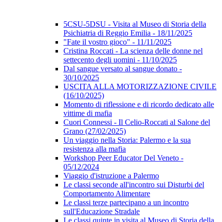
5CSU-5DSU - Visita al Museo di Storia della
Psichiatria di Reggio Emilia - 18/11/2025
"Fate il vostro gioco" - 11/11/2025
Cristina Roccati - La scienza delle donne nel
settecento degli uomini - 11/10/2025
Dal sangue versato al sangue donato -
30/10/2025
USCITA ALLA MOTORIZZAZIONE CIVILE
(16/10/2025)
Momento di riflessione e di ricordo dedicato alle
vittime di mafia
Cuori Connessi - Il Celio-Roccati al Salone del
Grano (27/02/2025)
Un viaggio nella Storia: Palermo e la sua
resistenza alla mafia
Workshop Peer Educator Del Veneto -
05/12/2024
Viaggio d'istruzione a Palermo
Le classi seconde all'incontro sui Disturbi del
Comportamento Alimentare
Le classi terze partecipano a un incontro
sull'Educazione Stradale
Le classi quinte in visita al Museo di Storia della