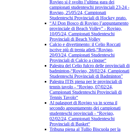
Rovigo si è svolto l’ultima gara dei
campionati studenteschi provinciali 23-24 -
Rovigo, 25/05/24, Campionati
Studenteschi Provinciali di Hockey prato.
“Al Don Bosco di Rovigo l’appuntamento
provinciale di Beach Volley” - Rovigo,
10/05/24, Campionati Studenteschi
Provinciali di Beach Volley
Calcio e divertimento: il Celio Roccati
iscrive più di trenta atleti-“Rovigo,
20/03/24, Campionati Studenteschi
Provinciali di Calcio a cinque“
Palestra del Celio fulcro delle provinciali di
badminton-“Rovigo, 28/02/24, Campionati
Studenteschi Provinciali di Badminton”
Palestra ITIS piena per le provinciali di
tennis tavolo - “Rovigo, 07/02/24,
Campionati Studenteschi Provinciali di
Tennis Tavolo“
Al palasport di Rovigo va in scena il
secondo appuntamento dei campionati
studenteschi provinciali - “Rovigo,
02/02/24, Campionati Studenteschi
Provinciali di Basket“
Tribuna piena al Tullio Biscuola per la