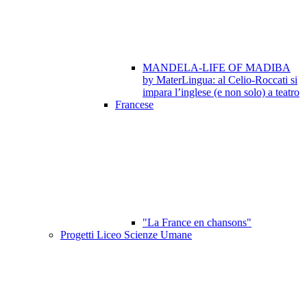
MANDELA-LIFE OF MADIBA
by MaterLingua: al Celio-Roccati si
impara l’inglese (e non solo) a teatro
Francese
"La France en chansons"
Progetti Liceo Scienze Umane