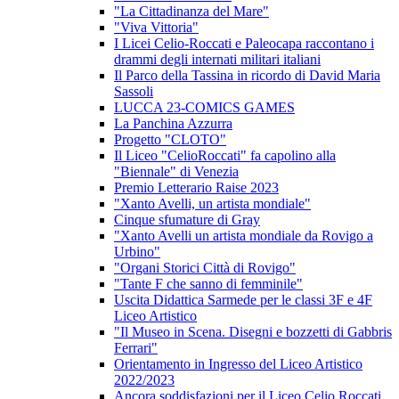
"La Cittadinanza del Mare"
"Viva Vittoria"
I Licei Celio-Roccati e Paleocapa raccontano i
drammi degli internati militari italiani
Il Parco della Tassina in ricordo di David Maria
Sassoli
LUCCA 23-COMICS GAMES
La Panchina Azzurra
Progetto "CLOTO"
Il Liceo "CelioRoccati" fa capolino alla
"Biennale" di Venezia
Premio Letterario Raise 2023
"Xanto Avelli, un artista mondiale"
Cinque sfumature di Gray
"Xanto Avelli un artista mondiale da Rovigo a
Urbino"
"Organi Storici Città di Rovigo"
"Tante F che sanno di femminile"
Uscita Didattica Sarmede per le classi 3F e 4F
Liceo Artistico
"Il Museo in Scena. Disegni e bozzetti di Gabbris
Ferrari"
Orientamento in Ingresso del Liceo Artistico
2022/2023
Ancora soddisfazioni per il Liceo Celio Roccati.