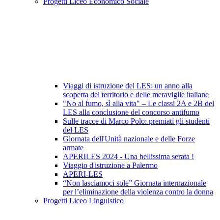
Progetti Liceo Economico Sociale
Viaggi di istruzione del LES: un anno alla
scoperta del territorio e delle meraviglie italiane
"No al fumo, sì alla vita" – Le classi 2A e 2B del
LES alla conclusione del concorso antifumo
Sulle tracce di Marco Polo: premiati gli studenti
del LES
Giornata dell'Unità nazionale e delle Forze
armate
APERILES 2024 - Una bellissima serata !
Viaggio d'istruzione a Palermo
APERI-LES
“Non lasciamoci sole” Giornata internazionale
per l’eliminazione della violenza contro la donna
Progetti Liceo Linguistico