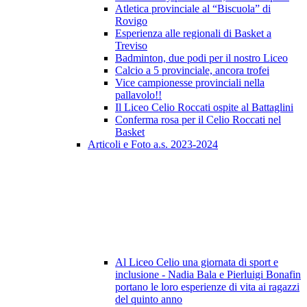
Atletica provinciale al “Biscuola” di
Rovigo
Esperienza alle regionali di Basket a
Treviso
Badminton, due podi per il nostro Liceo
Calcio a 5 provinciale, ancora trofei
Vice campionesse provinciali nella
pallavolo!!
Il Liceo Celio Roccati ospite al Battaglini
Conferma rosa per il Celio Roccati nel
Basket
Articoli e Foto a.s. 2023-2024
Al Liceo Celio una giornata di sport e
inclusione - Nadia Bala e Pierluigi Bonafin
portano le loro esperienze di vita ai ragazzi
del quinto anno