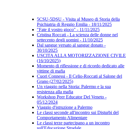
5CSU-5DSU - Visita al Museo di Storia della
Psichiatria di Reggio Emilia - 18/11/2025
"Fate il vostro gioco" - 11/11/2025
Cristina Roccati - La scienza delle donne nel
settecento degli uomini - 11/10/2025
Dal sangue versato al sangue donato -
30/10/2025
USCITA ALLA MOTORIZZAZIONE CIVILE
(16/10/2025)
Momento di riflessione e di ricordo dedicato alle
vittime di mafia
Cuori Connessi - Il Celio-Roccati al Salone del
Grano (27/02/2025)
Un viaggio nella Storia: Palermo e la sua
resistenza alla mafia
Workshop Peer Educator Del Veneto -
05/12/2024
Viaggio d'istruzione a Palermo
Le classi seconde all'incontro sui Disturbi del
Comportamento Alimentare
Le classi terze partecipano a un incontro
sull'Educazione Stradale