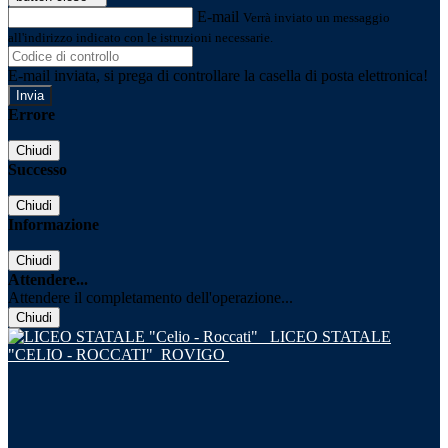
E-mail
Verrà inviato un messaggio
all'indirizzo indicato con le istruzioni necessarie.
E-mail inviata, si prega di controllare la casella di posta elettronica!
Errore
Chiudi
Successo
Chiudi
Informazione
Chiudi
Attendere...
Attendere il completamento dell'operazione...
Chiudi
LICEO STATALE
"CELIO - ROCCATI"
ROVIGO