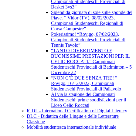
Campionati Studenteschi Provinciali di
Basket 3vs3”
Splendida giornata di sole sulle sponde del
Piave. “ Vidor (TV), 08/02/2023,
Campionati Studenteschi Regionali di
Corsa Campestre”
Pokerissimo! “Rovigo, 07/02/2023,
Campionati Studenteschi Provinciali di
Tennis Tavolo”
“TANTO DIVERTIMENTO E
BUONISSIME PRESTAZIONI PER IL
CELIO ROCCATI.” Campionati
Studenteschi Provinciali di Badminton – 5
Dicembre 22
“NON C’È DUE SENZA TRE! ”
Rovigo, 16/12/2022, Campionati
Studenteschi Provinciali di Pallavolo
Al via la stagione dei Campionati
Studenteschi: prime soddisfazioni per il
Liceo Celio Roccati
ICDL - International Certification of Digital Literacy
DLC - Didattica delle Lingue e delle Letterature
Classiche
Mobilità studentesca internazionale individuale