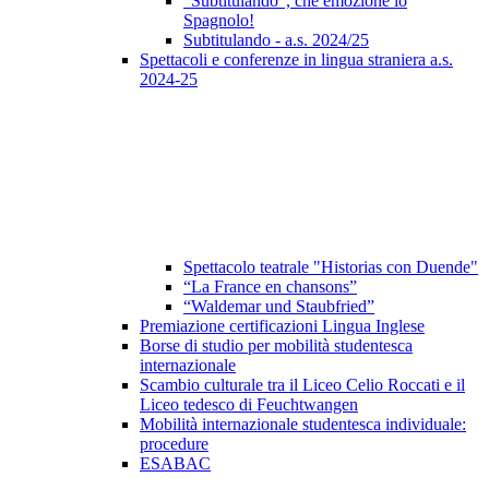
"Subtitulando", che emozione lo
Spagnolo!
Subtitulando - a.s. 2024/25
Spettacoli e conferenze in lingua straniera a.s.
2024-25
Spettacolo teatrale "Historias con Duende"
“La France en chansons”
“Waldemar und Staubfried”
Premiazione certificazioni Lingua Inglese
Borse di studio per mobilità studentesca
internazionale
Scambio culturale tra il Liceo Celio Roccati e il
Liceo tedesco di Feuchtwangen
Mobilità internazionale studentesca individuale:
procedure
ESABAC