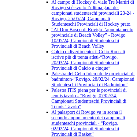
Al campo di Hockey di viale Tre Martiri di
Rovigo si è svolto l’ultima gara dei
campionati studenteschi provinciali 23-24 -
Rovigo, 25/05/24, Campionati
Studenteschi Provinciali di Hockey prato.
“Al Don Bosco di Rovigo l’appuntamento
provinciale di Beach Volley” - Rovigo,
10/05/24, Campionati Studenteschi
Provinciali di Beach Volley
Calcio e divertimento: il Celio Roccati
iscrive più di trenta atleti-“Rovigo,
20/03/24, Campionati Studenteschi
Provinciali di Calcio a cinque“
Palestra del Celio fulcro delle provinciali di
badminton-“Rovigo, 28/02/24, Campionati
Studenteschi Provinciali di Badminton”
Palestra ITIS piena per le provinciali di
tennis tavolo - “Rovigo, 07/02/24,
Campionati Studenteschi Provinciali di
Tennis Tavolo“
Al palasport di Rovigo va in scena il
secondo appuntamento dei campionati
studenteschi provinciali - “Rovigo,
02/02/24, Campionati Studenteschi
Provinciali di Basket“