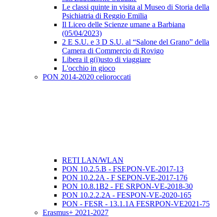
Le classi quinte in visita al Museo di Storia della
Psichiatria di Reggio Emilia
Il Liceo delle Scienze umane a Barbiana
(05/04/2023)
2 E S.U. e 3 D S.U. al “Salone del Grano” della
Camera di Commercio di Rovigo
Libera il g(i)usto di viaggiare
L'occhio in gioco
PON 2014-2020 celioroccati
RETI LAN/WLAN
PON 10.2.5.B - FSEPON-VE-2017-13
PON 10.2.2A - F SEPON-VE-2017-176
PON 10.8.1B2 - FE SRPON-VE-2018-30
PON 10.2.2.2A - FESPON-VE-2020-165
PON - FESR - 13.1.1A FESRPON-VE2021-75
Erasmus+ 2021-2027