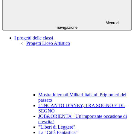
Menu di
navigazione
I progetti delle classi
Progetti Liceo Artistico
Mostra Internati Militari Italiani. Prigionieri del
passato
L'INCANTO DISNEY, TRA SOGNO E DI-
SEGNO
JOB&ORIENTA - Un'importante occasione di
crescita!
"Liberi di Leggere"
La "Città Fantastica"