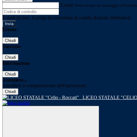
E-mail
Verrà inviato un messaggio all'indirizz
E-mail inviata, si prega di controllare la casella di posta elettronica!
Errore
Chiudi
Successo
Chiudi
Informazione
Chiudi
Attendere...
Attendere il completamento dell'operazione...
Chiudi
LICEO STATALE "CELIO