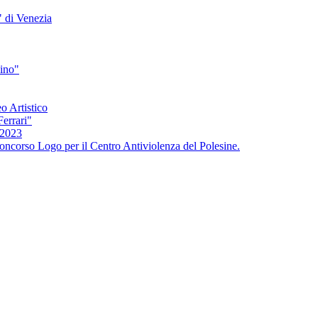
" di Venezia
bino"
o Artistico
Ferrari"
/2023
oncorso Logo per il Centro Antiviolenza del Polesine.