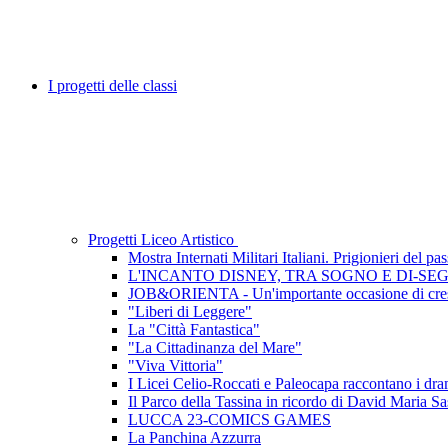
I progetti delle classi
Progetti Liceo Artistico
Mostra Internati Militari Italiani. Prigionieri del pa
L'INCANTO DISNEY, TRA SOGNO E DI-SE
JOB&ORIENTA - Un'importante occasione di cres
"Liberi di Leggere"
La "Città Fantastica"
"La Cittadinanza del Mare"
"Viva Vittoria"
I Licei Celio-Roccati e Paleocapa raccontano i dramm
Il Parco della Tassina in ricordo di David Maria Sa
LUCCA 23-COMICS GAMES
La Panchina Azzurra