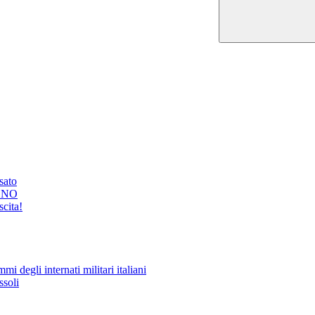
ssato
GNO
cita!
i degli internati militari italiani
ssoli