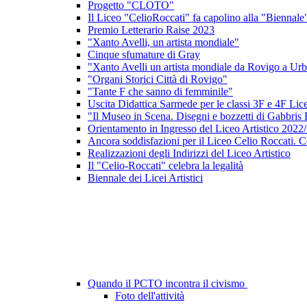
Progetto "CLOTO"
Il Liceo "CelioRoccati" fa capolino alla "Biennale
Premio Letterario Raise 2023
"Xanto Avelli, un artista mondiale"
Cinque sfumature di Gray
"Xanto Avelli un artista mondiale da Rovigo a Ur
"Organi Storici Città di Rovigo"
"Tante F che sanno di femminile"
Uscita Didattica Sarmede per le classi 3F e 4F Lice
"Il Museo in Scena. Disegni e bozzetti di Gabbris 
Orientamento in Ingresso del Liceo Artistico 2022
Ancora soddisfazioni per il Liceo Celio Roccati. C
Realizzazioni degli Indirizzi del Liceo Artistico
Il "Celio-Roccati" celebra la legalità
Biennale dei Licei Artistici
Quando il PCTO incontra il civismo
Foto dell'attività