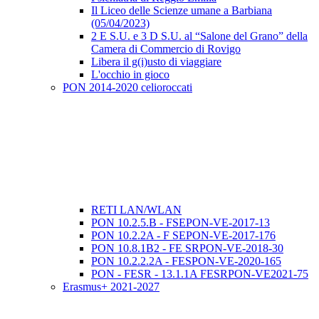
Il Liceo delle Scienze umane a Barbiana
(05/04/2023)
2 E S.U. e 3 D S.U. al “Salone del Grano” della
Camera di Commercio di Rovigo
Libera il g(i)usto di viaggiare
L'occhio in gioco
PON 2014-2020 celioroccati
RETI LAN/WLAN
PON 10.2.5.B - FSEPON-VE-2017-13
PON 10.2.2A - F SEPON-VE-2017-176
PON 10.8.1B2 - FE SRPON-VE-2018-30
PON 10.2.2.2A - FESPON-VE-2020-165
PON - FESR - 13.1.1A FESRPON-VE2021-75
Erasmus+ 2021-2027