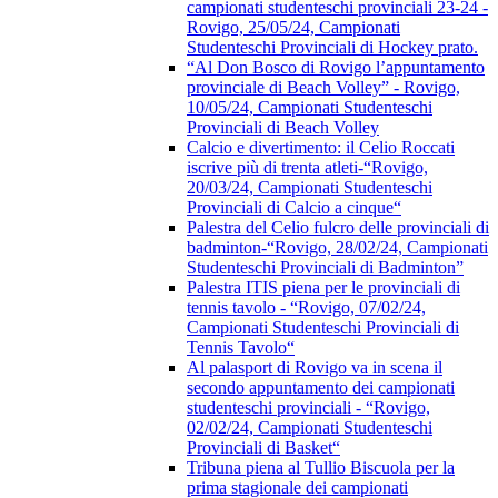
campionati studenteschi provinciali 23-24 -
Rovigo, 25/05/24, Campionati
Studenteschi Provinciali di Hockey prato.
“Al Don Bosco di Rovigo l’appuntamento
provinciale di Beach Volley” - Rovigo,
10/05/24, Campionati Studenteschi
Provinciali di Beach Volley
Calcio e divertimento: il Celio Roccati
iscrive più di trenta atleti-“Rovigo,
20/03/24, Campionati Studenteschi
Provinciali di Calcio a cinque“
Palestra del Celio fulcro delle provinciali di
badminton-“Rovigo, 28/02/24, Campionati
Studenteschi Provinciali di Badminton”
Palestra ITIS piena per le provinciali di
tennis tavolo - “Rovigo, 07/02/24,
Campionati Studenteschi Provinciali di
Tennis Tavolo“
Al palasport di Rovigo va in scena il
secondo appuntamento dei campionati
studenteschi provinciali - “Rovigo,
02/02/24, Campionati Studenteschi
Provinciali di Basket“
Tribuna piena al Tullio Biscuola per la
prima stagionale dei campionati