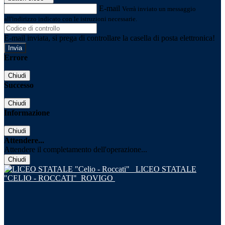
E-mail
Verrà inviato un messaggio
all'indirizzo indicato con le istruzioni necessarie.
E-mail inviata, si prega di controllare la casella di posta elettronica!
Errore
Chiudi
Successo
Chiudi
Informazione
Chiudi
Attendere...
Attendere il completamento dell'operazione...
Chiudi
LICEO STATALE
"CELIO - ROCCATI"
ROVIGO