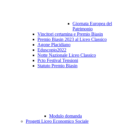
Giornata Europea del
Patrimonio
Vincitori certamina e Premio Biasin
Premio Biasin 2023 al Liceo Classico
Agone Placidiano
Eduscopio2022
Notte Nazionale Liceo Classico
Pcto Festival Tensioni
Statuto Premio Biasin
Modulo domanda
Progetti Liceo Economico Sociale