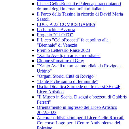
I Licei Celio-Roccati e Paleocapa raccontano i
drammi degli internati militari italiani
Il Parco della Tassina in ricordo di David Maria
Sassoli
LUCCA 23-COMICS GAMES
La Panchina Azzurra
Progetto "CLOTO"
Il Liceo "CelioRoccati" fa capolino alla
"Biennale" di Venezia
Premio Letterario Raise 2023
"Xanto Avelli, un artista mondiale"
Cinque sfumature di Gray
"Xanto Avelli un artista mondiale da Rovigo a
Urbino"
"Organi Storici Città di Rovigo"
"Tante F che sanno di femminile"
Uscita Didattica Sarmede per le classi 3F e 4F
Liceo Artistico
"Il Museo in Scena. Disegni e bozzetti di Gabbris
Ferrari"
Orientamento in Ingresso del Liceo Artistico
2022/2023
Ancora soddisfazioni per il Liceo Celio Roccati.
Concorso Logo per il Centro Antiviolenza del
Polesine.