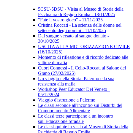
5CSU-5DSU - Visita al Museo di Storia della
Psichiatria di Reggio Emilia - 18/11/2025
"Fate il vostro gioco" - 11/11/2025
Cristina Roccati - La scienza delle donne nel
settecento degli uomini - 11/10/2025
Dal sangue versato al sangue donato -
30/10/2025
USCITA ALLA MOTORIZZAZIONE CIVILE
(16/10/2025)
Momento di riflessione e di ricordo dedicato alle
vittime di mafia
Cuori Connessi - Il Celio-Roccati al Salone del
Grano (27/02/2025)
Un viaggio nella Storia: Palermo e la sua
resistenza alla mafia
Workshop Peer Educator Del Veneto -
05/12/2024
Viaggio d'istruzione a Palermo
Le classi seconde all'incontro sui Disturbi del
Comportamento Alimentare
Le classi terze partecipano a un incontro
sull'Educazione Stradale
Le classi quinte in visita al Museo di Storia della
Psichiatria di Reggio Emilia