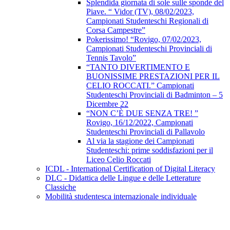
Splendida giornata di sole sulle sponde del
Piave. “ Vidor (TV), 08/02/2023,
Campionati Studenteschi Regionali di
Corsa Campestre”
Pokerissimo! “Rovigo, 07/02/2023,
Campionati Studenteschi Provinciali di
Tennis Tavolo”
“TANTO DIVERTIMENTO E
BUONISSIME PRESTAZIONI PER IL
CELIO ROCCATI.” Campionati
Studenteschi Provinciali di Badminton – 5
Dicembre 22
“NON C’È DUE SENZA TRE! ”
Rovigo, 16/12/2022, Campionati
Studenteschi Provinciali di Pallavolo
Al via la stagione dei Campionati
Studenteschi: prime soddisfazioni per il
Liceo Celio Roccati
ICDL - International Certification of Digital Literacy
DLC - Didattica delle Lingue e delle Letterature
Classiche
Mobilità studentesca internazionale individuale