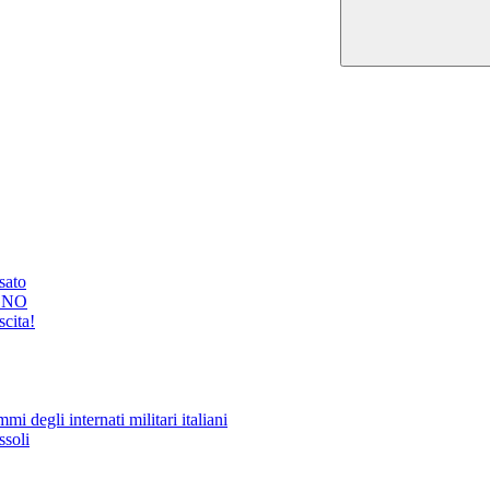
ssato
GNO
cita!
i degli internati militari italiani
ssoli