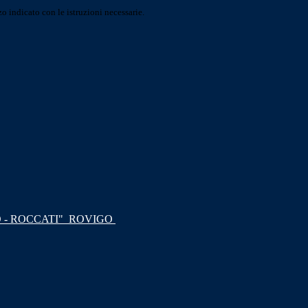
o indicato con le istruzioni necessarie.
 - ROCCATI"
ROVIGO