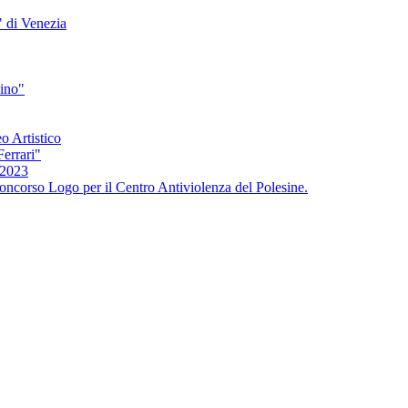
" di Venezia
bino"
o Artistico
Ferrari"
/2023
oncorso Logo per il Centro Antiviolenza del Polesine.