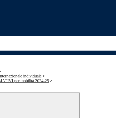
>
internazionale individuale
>
IVI per mobilità 2024-25
>