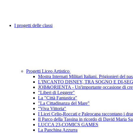
I progetti delle classi
Progetti Liceo Artistico
Mostra Internati Militari Italiani. Prigionieri del pa
L'INCANTO DISNEY, TRA SOGNO E DI-SE
JOB&ORIENTA - Un'importante occasione di cres
"Liberi di Leggere"
La "Città Fantastica"
"La Cittadinanza del Mare"
"Viva Vittoria"
I Licei Celio-Roccati e Paleocapa raccontano i dramm
Il Parco della Tassina in ricordo di David Maria Sa
LUCCA 23-COMICS GAMES
La Panchina Azzurra