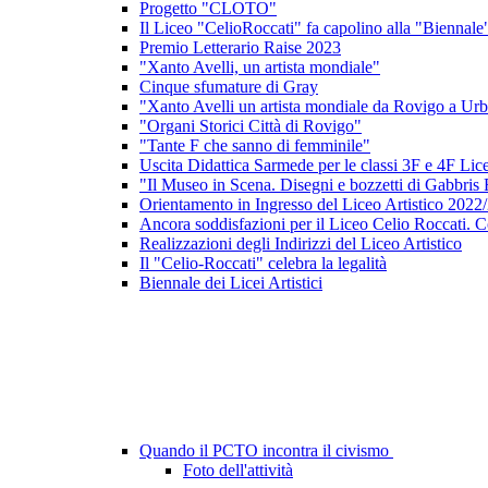
Progetto "CLOTO"
Il Liceo "CelioRoccati" fa capolino alla "Biennale
Premio Letterario Raise 2023
"Xanto Avelli, un artista mondiale"
Cinque sfumature di Gray
"Xanto Avelli un artista mondiale da Rovigo a Ur
"Organi Storici Città di Rovigo"
"Tante F che sanno di femminile"
Uscita Didattica Sarmede per le classi 3F e 4F Lice
"Il Museo in Scena. Disegni e bozzetti di Gabbris 
Orientamento in Ingresso del Liceo Artistico 2022
Ancora soddisfazioni per il Liceo Celio Roccati. C
Realizzazioni degli Indirizzi del Liceo Artistico
Il "Celio-Roccati" celebra la legalità
Biennale dei Licei Artistici
Quando il PCTO incontra il civismo
Foto dell'attività