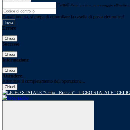
E-mail
Verrà inviato un messaggio all'indirizz
E-mail inviata, si prega di controllare la casella di posta elettronica!
Errore
Chiudi
Successo
Chiudi
Informazione
Chiudi
Attendere...
Attendere il completamento dell'operazione...
Chiudi
LICEO STATALE "CELIO