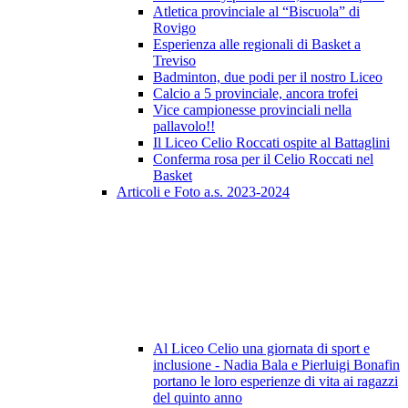
Atletica provinciale al “Biscuola” di
Rovigo
Esperienza alle regionali di Basket a
Treviso
Badminton, due podi per il nostro Liceo
Calcio a 5 provinciale, ancora trofei
Vice campionesse provinciali nella
pallavolo!!
Il Liceo Celio Roccati ospite al Battaglini
Conferma rosa per il Celio Roccati nel
Basket
Articoli e Foto a.s. 2023-2024
Al Liceo Celio una giornata di sport e
inclusione - Nadia Bala e Pierluigi Bonafin
portano le loro esperienze di vita ai ragazzi
del quinto anno