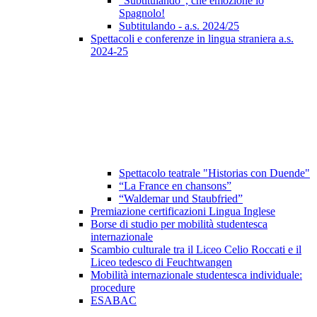
"Subtitulando", che emozione lo
Spagnolo!
Subtitulando - a.s. 2024/25
Spettacoli e conferenze in lingua straniera a.s.
2024-25
Spettacolo teatrale "Historias con Duende"
“La France en chansons”
“Waldemar und Staubfried”
Premiazione certificazioni Lingua Inglese
Borse di studio per mobilità studentesca
internazionale
Scambio culturale tra il Liceo Celio Roccati e il
Liceo tedesco di Feuchtwangen
Mobilità internazionale studentesca individuale:
procedure
ESABAC