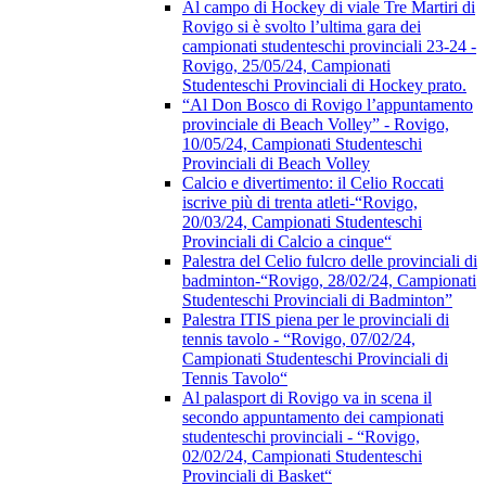
Al campo di Hockey di viale Tre Martiri di
Rovigo si è svolto l’ultima gara dei
campionati studenteschi provinciali 23-24 -
Rovigo, 25/05/24, Campionati
Studenteschi Provinciali di Hockey prato.
“Al Don Bosco di Rovigo l’appuntamento
provinciale di Beach Volley” - Rovigo,
10/05/24, Campionati Studenteschi
Provinciali di Beach Volley
Calcio e divertimento: il Celio Roccati
iscrive più di trenta atleti-“Rovigo,
20/03/24, Campionati Studenteschi
Provinciali di Calcio a cinque“
Palestra del Celio fulcro delle provinciali di
badminton-“Rovigo, 28/02/24, Campionati
Studenteschi Provinciali di Badminton”
Palestra ITIS piena per le provinciali di
tennis tavolo - “Rovigo, 07/02/24,
Campionati Studenteschi Provinciali di
Tennis Tavolo“
Al palasport di Rovigo va in scena il
secondo appuntamento dei campionati
studenteschi provinciali - “Rovigo,
02/02/24, Campionati Studenteschi
Provinciali di Basket“