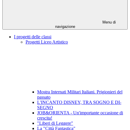
Menu di
navigazione
I progetti delle classi
Progetti Liceo Artistico
Mostra Internati Militari Italiani. Prigionieri del
passato
L'INCANTO DISNEY, TRA SOGNO E DI-
SEGNO
JOB&ORIENTA - Un'importante occasione di
crescita!
"Liberi di Leggere"
La "Città Fantastica"