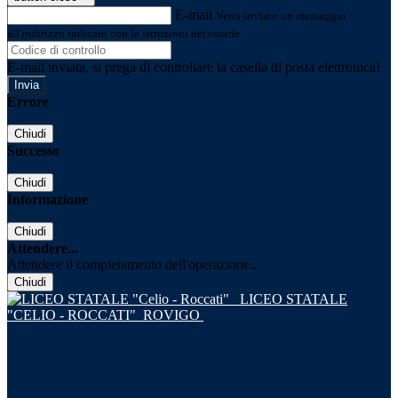
E-mail
Verrà inviato un messaggio
all'indirizzo indicato con le istruzioni necessarie.
E-mail inviata, si prega di controllare la casella di posta elettronica!
Errore
Chiudi
Successo
Chiudi
Informazione
Chiudi
Attendere...
Attendere il completamento dell'operazione...
Chiudi
LICEO STATALE
"CELIO - ROCCATI"
ROVIGO