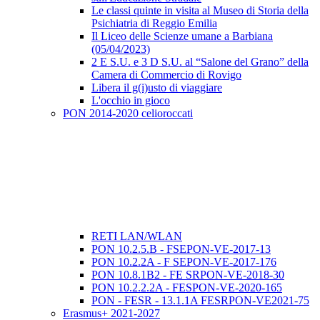
Le classi quinte in visita al Museo di Storia della
Psichiatria di Reggio Emilia
Il Liceo delle Scienze umane a Barbiana
(05/04/2023)
2 E S.U. e 3 D S.U. al “Salone del Grano” della
Camera di Commercio di Rovigo
Libera il g(i)usto di viaggiare
L'occhio in gioco
PON 2014-2020 celioroccati
RETI LAN/WLAN
PON 10.2.5.B - FSEPON-VE-2017-13
PON 10.2.2A - F SEPON-VE-2017-176
PON 10.8.1B2 - FE SRPON-VE-2018-30
PON 10.2.2.2A - FESPON-VE-2020-165
PON - FESR - 13.1.1A FESRPON-VE2021-75
Erasmus+ 2021-2027