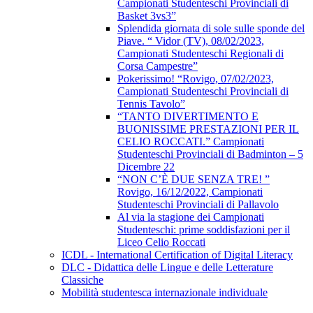
Campionati Studenteschi Provinciali di
Basket 3vs3”
Splendida giornata di sole sulle sponde del
Piave. “ Vidor (TV), 08/02/2023,
Campionati Studenteschi Regionali di
Corsa Campestre”
Pokerissimo! “Rovigo, 07/02/2023,
Campionati Studenteschi Provinciali di
Tennis Tavolo”
“TANTO DIVERTIMENTO E
BUONISSIME PRESTAZIONI PER IL
CELIO ROCCATI.” Campionati
Studenteschi Provinciali di Badminton – 5
Dicembre 22
“NON C’È DUE SENZA TRE! ”
Rovigo, 16/12/2022, Campionati
Studenteschi Provinciali di Pallavolo
Al via la stagione dei Campionati
Studenteschi: prime soddisfazioni per il
Liceo Celio Roccati
ICDL - International Certification of Digital Literacy
DLC - Didattica delle Lingue e delle Letterature
Classiche
Mobilità studentesca internazionale individuale