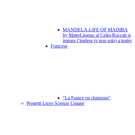
MANDELA-LIFE OF MADIBA
by MaterLingua: al Celio-Roccati si
impara l’inglese (e non solo) a teatro
Francese
"La France en chansons"
Progetti Liceo Scienze Umane