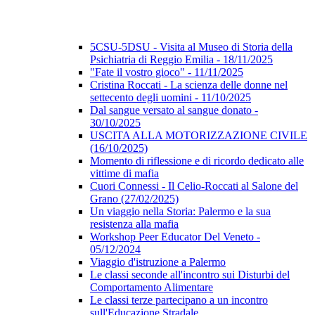
5CSU-5DSU - Visita al Museo di Storia della
Psichiatria di Reggio Emilia - 18/11/2025
"Fate il vostro gioco" - 11/11/2025
Cristina Roccati - La scienza delle donne nel
settecento degli uomini - 11/10/2025
Dal sangue versato al sangue donato -
30/10/2025
USCITA ALLA MOTORIZZAZIONE CIVILE
(16/10/2025)
Momento di riflessione e di ricordo dedicato alle
vittime di mafia
Cuori Connessi - Il Celio-Roccati al Salone del
Grano (27/02/2025)
Un viaggio nella Storia: Palermo e la sua
resistenza alla mafia
Workshop Peer Educator Del Veneto -
05/12/2024
Viaggio d'istruzione a Palermo
Le classi seconde all'incontro sui Disturbi del
Comportamento Alimentare
Le classi terze partecipano a un incontro
sull'Educazione Stradale