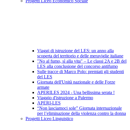
Progetti Liceo Economico Sociale
Viaggi di istruzione del LES: un anno alla
scoperta del territorio e delle meraviglie italiane
"No al fumo, sì alla vita" – Le classi 2A e 2B del
LES alla conclusione del concorso antifumo
Sulle tracce di Marco Polo: premiati gli studenti
del LES
Giornata dell'Unità nazionale e delle Forze
armate
APERILES 2024 - Una bellissima serata !
Viaggio d'istruzione a Palermo
APERI-LES
“Non lasciamoci sole” Giornata internazionale
per l’eliminazione della violenza contro la donna
Progetti Liceo Linguistico