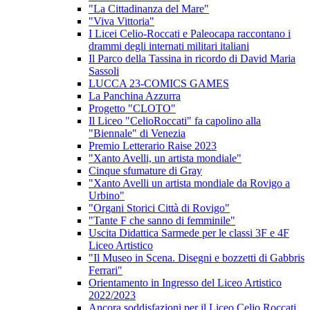
"La Cittadinanza del Mare"
"Viva Vittoria"
I Licei Celio-Roccati e Paleocapa raccontano i
drammi degli internati militari italiani
Il Parco della Tassina in ricordo di David Maria
Sassoli
LUCCA 23-COMICS GAMES
La Panchina Azzurra
Progetto "CLOTO"
Il Liceo "CelioRoccati" fa capolino alla
"Biennale" di Venezia
Premio Letterario Raise 2023
"Xanto Avelli, un artista mondiale"
Cinque sfumature di Gray
"Xanto Avelli un artista mondiale da Rovigo a
Urbino"
"Organi Storici Città di Rovigo"
"Tante F che sanno di femminile"
Uscita Didattica Sarmede per le classi 3F e 4F
Liceo Artistico
"Il Museo in Scena. Disegni e bozzetti di Gabbris
Ferrari"
Orientamento in Ingresso del Liceo Artistico
2022/2023
Ancora soddisfazioni per il Liceo Celio Roccati.