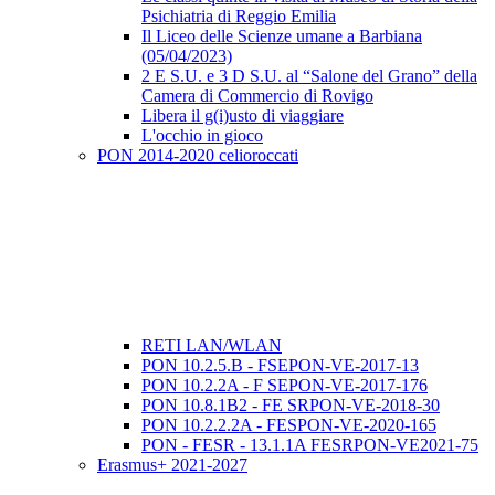
Psichiatria di Reggio Emilia
Il Liceo delle Scienze umane a Barbiana
(05/04/2023)
2 E S.U. e 3 D S.U. al “Salone del Grano” della
Camera di Commercio di Rovigo
Libera il g(i)usto di viaggiare
L'occhio in gioco
PON 2014-2020 celioroccati
RETI LAN/WLAN
PON 10.2.5.B - FSEPON-VE-2017-13
PON 10.2.2A - F SEPON-VE-2017-176
PON 10.8.1B2 - FE SRPON-VE-2018-30
PON 10.2.2.2A - FESPON-VE-2020-165
PON - FESR - 13.1.1A FESRPON-VE2021-75
Erasmus+ 2021-2027