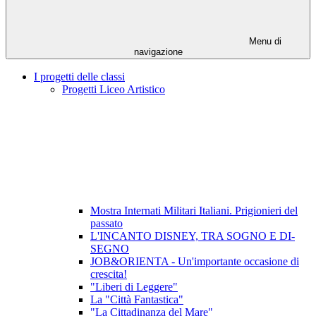
Menu di
navigazione
I progetti delle classi
Progetti Liceo Artistico
Mostra Internati Militari Italiani. Prigionieri del
passato
L'INCANTO DISNEY, TRA SOGNO E DI-
SEGNO
JOB&ORIENTA - Un'importante occasione di
crescita!
"Liberi di Leggere"
La "Città Fantastica"
"La Cittadinanza del Mare"