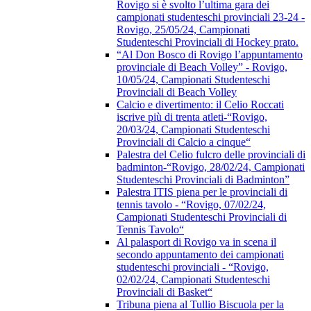
Rovigo si è svolto l’ultima gara dei
campionati studenteschi provinciali 23-24 -
Rovigo, 25/05/24, Campionati
Studenteschi Provinciali di Hockey prato.
“Al Don Bosco di Rovigo l’appuntamento
provinciale di Beach Volley” - Rovigo,
10/05/24, Campionati Studenteschi
Provinciali di Beach Volley
Calcio e divertimento: il Celio Roccati
iscrive più di trenta atleti-“Rovigo,
20/03/24, Campionati Studenteschi
Provinciali di Calcio a cinque“
Palestra del Celio fulcro delle provinciali di
badminton-“Rovigo, 28/02/24, Campionati
Studenteschi Provinciali di Badminton”
Palestra ITIS piena per le provinciali di
tennis tavolo - “Rovigo, 07/02/24,
Campionati Studenteschi Provinciali di
Tennis Tavolo“
Al palasport di Rovigo va in scena il
secondo appuntamento dei campionati
studenteschi provinciali - “Rovigo,
02/02/24, Campionati Studenteschi
Provinciali di Basket“
Tribuna piena al Tullio Biscuola per la