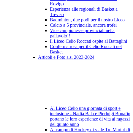
Rovigo
Esperienza alle regionali di Basket a
Treviso
Badminton, due podi per il nostro Liceo
Calcio a 5 provinciale, ancora trofei
Vice campionesse provinciali nella
pallavolo!!
Il Liceo Celio Roccati ospite al Battaglini
Conferma rosa per il Celio Roccati nel
Basket
Articoli e Foto a.s. 2023-2024
Al Liceo Celio una giornata di sport e
inclusione - Nadia Bala e Pierluigi Bonafin
portano le loro esperienze di vita ai ragazzi
del quinto anno
Al campo di Hockey di viale Tre Martiri di