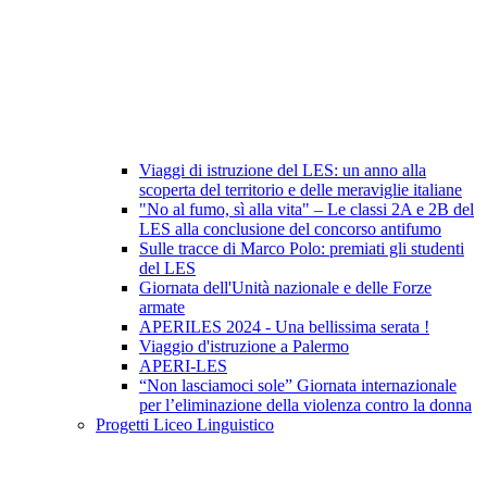
Viaggi di istruzione del LES: un anno alla
scoperta del territorio e delle meraviglie italiane
"No al fumo, sì alla vita" – Le classi 2A e 2B del
LES alla conclusione del concorso antifumo
Sulle tracce di Marco Polo: premiati gli studenti
del LES
Giornata dell'Unità nazionale e delle Forze
armate
APERILES 2024 - Una bellissima serata !
Viaggio d'istruzione a Palermo
APERI-LES
“Non lasciamoci sole” Giornata internazionale
per l’eliminazione della violenza contro la donna
Progetti Liceo Linguistico