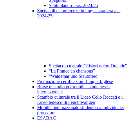
Spagnolo!
Subtitulando - a.s. 2024/25
Spettacoli e conferenze in lingua straniera a.s.
2024-25
Spettacolo teatrale "Historias con Duende"
“La France en chansons”
“Waldemar und Staubfried”
Premiazione certificazioni Lingua Inglese
Borse di studio per mobilità studentesca
internazionale
Scambio culturale tra il Liceo Celio Roccati e il
Liceo tedesco di Feuchtwangen
Mobilità internazionale studentesca individuale:
procedure
ESABAC