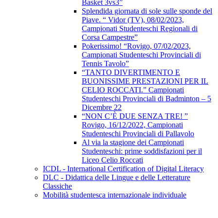
Basket 3vs3”
Splendida giornata di sole sulle sponde del
Piave. “ Vidor (TV), 08/02/2023,
Campionati Studenteschi Regionali di
Corsa Campestre”
Pokerissimo! “Rovigo, 07/02/2023,
Campionati Studenteschi Provinciali di
Tennis Tavolo”
“TANTO DIVERTIMENTO E
BUONISSIME PRESTAZIONI PER IL
CELIO ROCCATI.” Campionati
Studenteschi Provinciali di Badminton – 5
Dicembre 22
“NON C’È DUE SENZA TRE! ”
Rovigo, 16/12/2022, Campionati
Studenteschi Provinciali di Pallavolo
Al via la stagione dei Campionati
Studenteschi: prime soddisfazioni per il
Liceo Celio Roccati
ICDL - International Certification of Digital Literacy
DLC - Didattica delle Lingue e delle Letterature
Classiche
Mobilità studentesca internazionale individuale