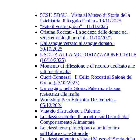
5CSU-5DSU - Visita al Museo di Storia della
Psichiatria di Reggio Emilia - 18/11/2025
"Fate il vostro gioco" - 11/11/2025
Cristina Roccati - La scienza delle donne nel
settecento degli uomini - 11/10/2025
Dal sangue versato al sangue donato -
30/10/2025
USCITA ALLA MOTORIZZAZIONE CIVILE
(16/10/2025)
Momento di riflessione e di ricordo dedicato alle
vittime di mafia
Cuori Connessi - Il Celio-Roccati al Salone del
Grano (27/02/2025)
Un viaggio nella Storia: Palermo e la sua
resistenza alla mafia
Workshop Peer Educator Del Veneto -
05/12/2024
Viaggio d'istruzione a Palermo
Le classi seconde all'incontro sui Disturbi del
Comportamento Alimentare
Le classi terze partecipano a un incontro
sull'Educazione Stradale
Le classi quinte in visita al Museo di Storia della