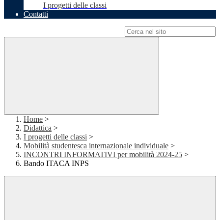
I progetti delle classi
Contatti
Campo di ricerca per le pagine del sito
Home
>
Didattica
>
I progetti delle classi
>
Mobilità studentesca internazionale individuale
>
INCONTRI INFORMATIVI per mobilità 2024-25
>
Bando ITACA INPS