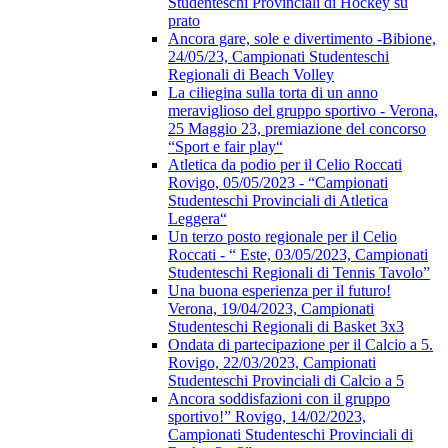
Studenteschi Provinciali di Hockey su
prato
Ancora gare, sole e divertimento -Bibione,
24/05/23, Campionati Studenteschi
Regionali di Beach Volley
La ciliegina sulla torta di un anno
meraviglioso del gruppo sportivo - Verona,
25 Maggio 23, premiazione del concorso
“Sport e fair play“
Atletica da podio per il Celio Roccati
Rovigo, 05/05/2023 - “Campionati
Studenteschi Provinciali di Atletica
Leggera“
Un terzo posto regionale per il Celio
Roccati - “ Este, 03/05/2023, Campionati
Studenteschi Regionali di Tennis Tavolo”
Una buona esperienza per il futuro!
Verona, 19/04/2023, Campionati
Studenteschi Regionali di Basket 3x3
Ondata di partecipazione per il Calcio a 5.
Rovigo, 22/03/2023, Campionati
Studenteschi Provinciali di Calcio a 5
Ancora soddisfazioni con il gruppo
sportivo!” Rovigo, 14/02/2023,
Campionati Studenteschi Provinciali di