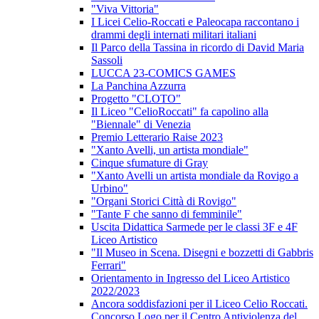
"Viva Vittoria"
I Licei Celio-Roccati e Paleocapa raccontano i
drammi degli internati militari italiani
Il Parco della Tassina in ricordo di David Maria
Sassoli
LUCCA 23-COMICS GAMES
La Panchina Azzurra
Progetto "CLOTO"
Il Liceo "CelioRoccati" fa capolino alla
"Biennale" di Venezia
Premio Letterario Raise 2023
"Xanto Avelli, un artista mondiale"
Cinque sfumature di Gray
"Xanto Avelli un artista mondiale da Rovigo a
Urbino"
"Organi Storici Città di Rovigo"
"Tante F che sanno di femminile"
Uscita Didattica Sarmede per le classi 3F e 4F
Liceo Artistico
"Il Museo in Scena. Disegni e bozzetti di Gabbris
Ferrari"
Orientamento in Ingresso del Liceo Artistico
2022/2023
Ancora soddisfazioni per il Liceo Celio Roccati.
Concorso Logo per il Centro Antiviolenza del