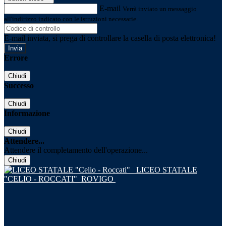
E-mail
Verrà inviato un messaggio
all'indirizzo indicato con le istruzioni necessarie.
E-mail inviata, si prega di controllare la casella di posta elettronica!
Errore
Chiudi
Successo
Chiudi
Informazione
Chiudi
Attendere...
Attendere il completamento dell'operazione...
Chiudi
LICEO STATALE
"CELIO - ROCCATI"
ROVIGO