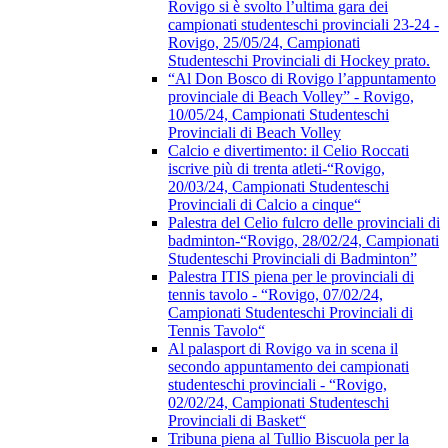
Rovigo si è svolto l’ultima gara dei
campionati studenteschi provinciali 23-24 -
Rovigo, 25/05/24, Campionati
Studenteschi Provinciali di Hockey prato.
“Al Don Bosco di Rovigo l’appuntamento
provinciale di Beach Volley” - Rovigo,
10/05/24, Campionati Studenteschi
Provinciali di Beach Volley
Calcio e divertimento: il Celio Roccati
iscrive più di trenta atleti-“Rovigo,
20/03/24, Campionati Studenteschi
Provinciali di Calcio a cinque“
Palestra del Celio fulcro delle provinciali di
badminton-“Rovigo, 28/02/24, Campionati
Studenteschi Provinciali di Badminton”
Palestra ITIS piena per le provinciali di
tennis tavolo - “Rovigo, 07/02/24,
Campionati Studenteschi Provinciali di
Tennis Tavolo“
Al palasport di Rovigo va in scena il
secondo appuntamento dei campionati
studenteschi provinciali - “Rovigo,
02/02/24, Campionati Studenteschi
Provinciali di Basket“
Tribuna piena al Tullio Biscuola per la