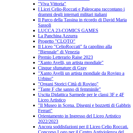
"Viva Vittoria"
I Licei Celio-Roccati e Paleocapa raccontano i
drammi degli internati militari italiani
Il Parco della Tassina in ricordo di David Maria
Sassoli
LUCCA 23-COMICS GAMES
La Panchina Azzurra
Progetto "CLOTO"
Il Liceo "CelioRoccati" fa capolino alla
"Biennale" di Venezia
Premio Letterario Raise 2023
"Xanto Avelli, un artista mondiale"
Cinque sfumature di Gray
"Xanto Avelli un artista mondiale da Rovigo a
Urbino"
"Organi Storici Città di Rovigo"
"Tante F che sanno di femminile"
Uscita Didattica Sarmede per le classi 3F e 4F
Liceo Artistico
"Il Museo in Scena. Disegni e bozzetti di Gabbris
Ferrari"
Orientamento in Ingresso del Liceo Artistico
2022/2023
Ancora soddisfazioni per il Liceo Celio Roccati.
Concorso Logo per il Centro Antiviolenza del