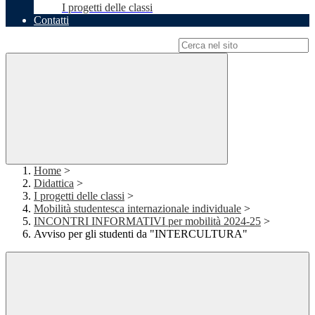
I progetti delle classi
Contatti
Campo di ricerca per le pagine del sito
Home
>
Didattica
>
I progetti delle classi
>
Mobilità studentesca internazionale individuale
>
INCONTRI INFORMATIVI per mobilità 2024-25
>
Avviso per gli studenti da "INTERCULTURA"