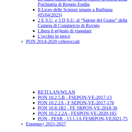
Psichiatria di Reggio Emilia
Il Liceo delle Scienze umane a Barbiana
(05/04/2023)
2 E S.U. e 3 D S.U. al “Salone del Grano” della
Camera di Commercio di Rovigo
Libera il g(i)usto di viaggiare
L'occhio in gioco
PON 2014-2020 celioroccati
RETI LAN/WLAN
PON 10.2.5.B - FSEPON-VE-2017-13
PON 10.2.2A - F SEPON-VE-2017-176
PON 10.8.1B2 - FE SRPON-VE-2018-30
PON 10.2.2.2A - FESPON-VE-2020-165
PON - FESR - 13.1.1A FESRPON-VE2021-75
Erasmus+ 2021-2027