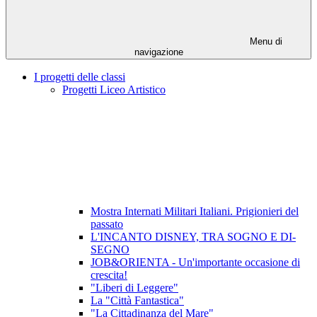
Menu di
navigazione
I progetti delle classi
Progetti Liceo Artistico
Mostra Internati Militari Italiani. Prigionieri del
passato
L'INCANTO DISNEY, TRA SOGNO E DI-
SEGNO
JOB&ORIENTA - Un'importante occasione di
crescita!
"Liberi di Leggere"
La "Città Fantastica"
"La Cittadinanza del Mare"