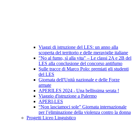
Viaggi di istruzione del LES: un anno alla
scoperta del territorio e delle meraviglie italiane
"No al fumo, sì alla vita" – Le classi 2A e 2B del
LES alla conclusione del concorso antifumo
Sulle tracce di Marco Polo: premiati gli studenti
del LES
Giornata dell'Unità nazionale e delle Forze
armate
APERILES 2024 - Una bellissima serata !
Viaggio d'istruzione a Palermo
APERI-LES
“Non lasciamoci sole” Giornata internazionale
per l’eliminazione della violenza contro la donna
Progetti Liceo Linguistico