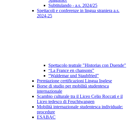
Spagnolo!
Subtitulando - a.s. 2024/25
Spettacoli e conferenze in lingua straniera a.s.
2024-25
Spettacolo teatrale "Historias con Duende"
“La France en chansons”
“Waldemar und Staubfried”
Premiazione certificazioni Lingua Inglese
Borse di studio per mobilità studentesca
internazionale
Scambio culturale tra il Liceo Celio Roccati e il
Liceo tedesco di Feuchtwangen
Mobilità internazionale studentesca individuale:
procedure
ESABAC