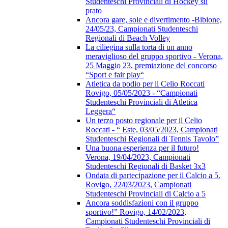
Studenteschi Provinciali di Hockey su
prato
Ancora gare, sole e divertimento -Bibione,
24/05/23, Campionati Studenteschi
Regionali di Beach Volley
La ciliegina sulla torta di un anno
meraviglioso del gruppo sportivo - Verona,
25 Maggio 23, premiazione del concorso
“Sport e fair play“
Atletica da podio per il Celio Roccati
Rovigo, 05/05/2023 - “Campionati
Studenteschi Provinciali di Atletica
Leggera“
Un terzo posto regionale per il Celio
Roccati - “ Este, 03/05/2023, Campionati
Studenteschi Regionali di Tennis Tavolo”
Una buona esperienza per il futuro!
Verona, 19/04/2023, Campionati
Studenteschi Regionali di Basket 3x3
Ondata di partecipazione per il Calcio a 5.
Rovigo, 22/03/2023, Campionati
Studenteschi Provinciali di Calcio a 5
Ancora soddisfazioni con il gruppo
sportivo!” Rovigo, 14/02/2023,
Campionati Studenteschi Provinciali di