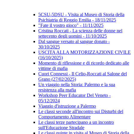
5CSU-5DSU - Visita al Museo di Storia della
Psichiatria di Reggio Emilia - 18/11/2025
"Fate il vostro gioco" - 11/11/2025
Cristina Roccati - La scienza delle donne nel
settecento degli uomini - 11/10/2025
Dal sangue versato al sangue donato -
30/10/2025
USCITA ALLA MOTORIZZAZIONE CIVILE
(16/10/2025)
Momento di riflessione e di ricordo dedicato alle
vittime di mafia
Cuori Connessi - Il Celio-Roccati al Salone del
Grano (27/02/2025)
Un viaggio nella Storia: Palermo e la sua
resistenza alla mafia
Workshop Peer Educator Del Veneto -
05/12/2024
Viaggio d'istruzione a Palermo
Le classi seconde all'incontro sui Disturbi del
Comportamento Alimentare
Le classi terze partecipano a un incontro
sull'Educazione Stradale
Le classi quinte in visita al Museo di Storia della