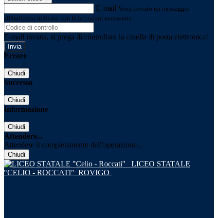
E-mail
Verrà inviato un messaggio
all'indirizzo indicato con le istruzioni necessarie.
E-mail inviata, si prega di controllare la casella di posta elettronica!
Errore
Chiudi
Successo
Chiudi
Informazione
Chiudi
Attendere...
Attendere il completamento dell'operazione...
Chiudi
LICEO STATALE
"CELIO - ROCCATI"
ROVIGO