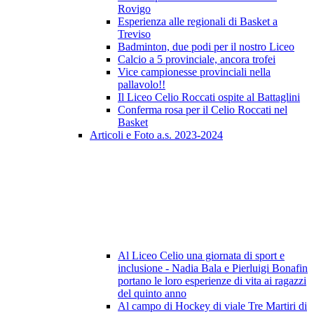
Rovigo
Esperienza alle regionali di Basket a
Treviso
Badminton, due podi per il nostro Liceo
Calcio a 5 provinciale, ancora trofei
Vice campionesse provinciali nella
pallavolo!!
Il Liceo Celio Roccati ospite al Battaglini
Conferma rosa per il Celio Roccati nel
Basket
Articoli e Foto a.s. 2023-2024
Al Liceo Celio una giornata di sport e
inclusione - Nadia Bala e Pierluigi Bonafin
portano le loro esperienze di vita ai ragazzi
del quinto anno
Al campo di Hockey di viale Tre Martiri di