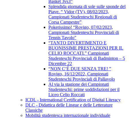
Basket 3vs3”
Splendida giornata di sole sulle sponde del
Piave. “ Vidor (TV), 08/02/2023,
Campionati Studenteschi Regionali di
Corsa Campestre”
Pokerissimo! “Rovigo, 07/02/2023,
Campionati Studenteschi Provinciali di
Tennis Tavolo”
“TANTO DIVERTIMENTO E
BUONISSIME PRESTAZIONI PER IL
CELIO ROCCATI.” Campionati
Studenteschi Provinciali di Badminton – 5
Dicembre 22
“NON C’È DUE SENZA TRE! ”
Rovigo, 16/12/2022, Campionati
Studenteschi Provinciali di Pallavolo
Al via la stagione dei Campionati
Studenteschi: prime soddisfazioni per il
Liceo Celio Roccati
ICDL - International Certification of Digital Literacy
DLC - Didattica delle Lingue e delle Letterature
Classiche
Mobilità studentesca internazionale individuale