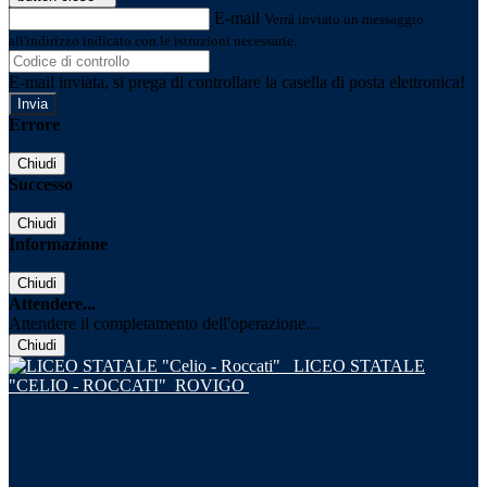
E-mail
Verrà inviato un messaggio
all'indirizzo indicato con le istruzioni necessarie.
E-mail inviata, si prega di controllare la casella di posta elettronica!
Errore
Chiudi
Successo
Chiudi
Informazione
Chiudi
Attendere...
Attendere il completamento dell'operazione...
Chiudi
LICEO STATALE
"CELIO - ROCCATI"
ROVIGO