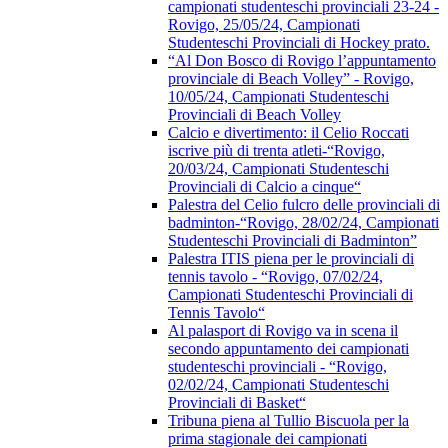
campionati studenteschi provinciali 23-24 -
Rovigo, 25/05/24, Campionati
Studenteschi Provinciali di Hockey prato.
“Al Don Bosco di Rovigo l’appuntamento
provinciale di Beach Volley” - Rovigo,
10/05/24, Campionati Studenteschi
Provinciali di Beach Volley
Calcio e divertimento: il Celio Roccati
iscrive più di trenta atleti-“Rovigo,
20/03/24, Campionati Studenteschi
Provinciali di Calcio a cinque“
Palestra del Celio fulcro delle provinciali di
badminton-“Rovigo, 28/02/24, Campionati
Studenteschi Provinciali di Badminton”
Palestra ITIS piena per le provinciali di
tennis tavolo - “Rovigo, 07/02/24,
Campionati Studenteschi Provinciali di
Tennis Tavolo“
Al palasport di Rovigo va in scena il
secondo appuntamento dei campionati
studenteschi provinciali - “Rovigo,
02/02/24, Campionati Studenteschi
Provinciali di Basket“
Tribuna piena al Tullio Biscuola per la
prima stagionale dei campionati