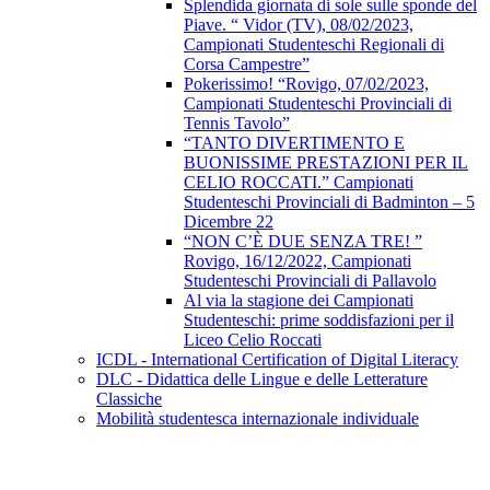
Splendida giornata di sole sulle sponde del
Piave. “ Vidor (TV), 08/02/2023,
Campionati Studenteschi Regionali di
Corsa Campestre”
Pokerissimo! “Rovigo, 07/02/2023,
Campionati Studenteschi Provinciali di
Tennis Tavolo”
“TANTO DIVERTIMENTO E
BUONISSIME PRESTAZIONI PER IL
CELIO ROCCATI.” Campionati
Studenteschi Provinciali di Badminton – 5
Dicembre 22
“NON C’È DUE SENZA TRE! ”
Rovigo, 16/12/2022, Campionati
Studenteschi Provinciali di Pallavolo
Al via la stagione dei Campionati
Studenteschi: prime soddisfazioni per il
Liceo Celio Roccati
ICDL - International Certification of Digital Literacy
DLC - Didattica delle Lingue e delle Letterature
Classiche
Mobilità studentesca internazionale individuale