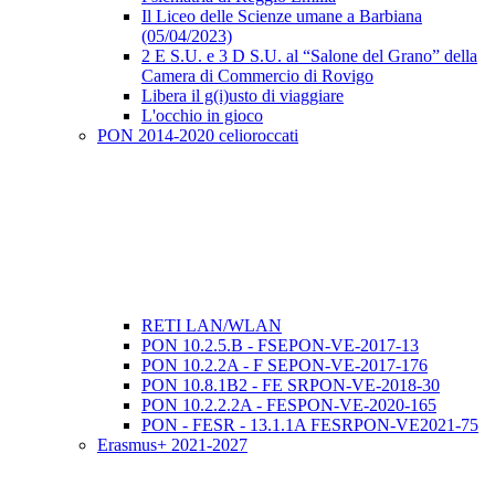
Il Liceo delle Scienze umane a Barbiana
(05/04/2023)
2 E S.U. e 3 D S.U. al “Salone del Grano” della
Camera di Commercio di Rovigo
Libera il g(i)usto di viaggiare
L'occhio in gioco
PON 2014-2020 celioroccati
RETI LAN/WLAN
PON 10.2.5.B - FSEPON-VE-2017-13
PON 10.2.2A - F SEPON-VE-2017-176
PON 10.8.1B2 - FE SRPON-VE-2018-30
PON 10.2.2.2A - FESPON-VE-2020-165
PON - FESR - 13.1.1A FESRPON-VE2021-75
Erasmus+ 2021-2027