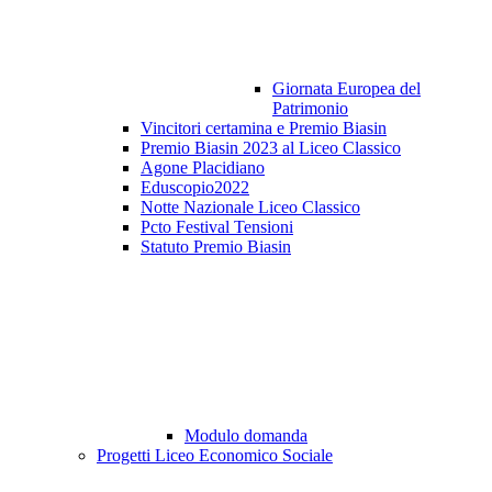
Giornata Europea del
Patrimonio
Vincitori certamina e Premio Biasin
Premio Biasin 2023 al Liceo Classico
Agone Placidiano
Eduscopio2022
Notte Nazionale Liceo Classico
Pcto Festival Tensioni
Statuto Premio Biasin
Modulo domanda
Progetti Liceo Economico Sociale