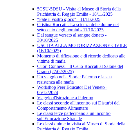
5CSU-5DSU - Visita al Museo di Storia della
Psichiatria di Reggio Emilia - 18/11/2025
"Fate il vostro gioco" - 11/11/2025
Cristina Roccati - La scienza delle donne nel
settecento degli uomini - 11/10/2025
Dal sangue versato al sangue donato -
30/10/2025
USCITA ALLA MOTORIZZAZIONE CIVILE
(16/10/2025)
Momento di riflessione e di ricordo dedicato alle
vittime di mafia
Cuori Connessi - Il Celio-Roccati al Salone del
Grano (27/02/2025)
Un viaggio nella Storia: Palermo e la sua
resistenza alla mafia
Workshop Peer Educator Del Veneto -
05/12/2024
Viaggio d'istruzione a Palermo
Le classi seconde all'incontro sui Disturbi del
Comportamento Alimentare
Le classi terze partecipano a un incontro
sull'Educazione Stradale
Le classi quinte in visita al Museo di Storia della
Psichiatria di Reggio Emilia