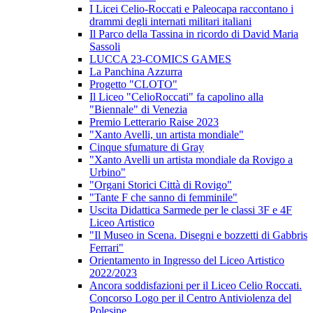
I Licei Celio-Roccati e Paleocapa raccontano i
drammi degli internati militari italiani
Il Parco della Tassina in ricordo di David Maria
Sassoli
LUCCA 23-COMICS GAMES
La Panchina Azzurra
Progetto "CLOTO"
Il Liceo "CelioRoccati" fa capolino alla
"Biennale" di Venezia
Premio Letterario Raise 2023
"Xanto Avelli, un artista mondiale"
Cinque sfumature di Gray
"Xanto Avelli un artista mondiale da Rovigo a
Urbino"
"Organi Storici Città di Rovigo"
"Tante F che sanno di femminile"
Uscita Didattica Sarmede per le classi 3F e 4F
Liceo Artistico
"Il Museo in Scena. Disegni e bozzetti di Gabbris
Ferrari"
Orientamento in Ingresso del Liceo Artistico
2022/2023
Ancora soddisfazioni per il Liceo Celio Roccati.
Concorso Logo per il Centro Antiviolenza del
Polesine.